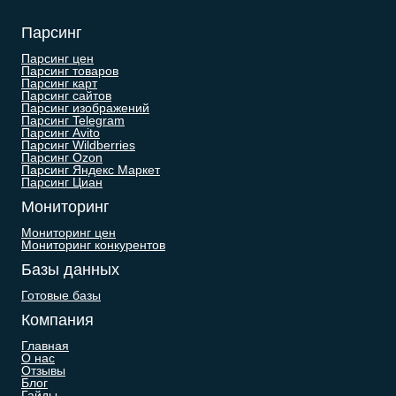
Парсинг
Парсинг цен
Парсинг товаров
Парсинг карт
Парсинг сайтов
Парсинг изображений
Парсинг Telegram
Парсинг Avito
Парсинг Wildberries
Парсинг Ozon
Парсинг Яндекс Маркет
Парсинг Циан
Мониторинг
Мониторинг цен
Мониторинг конкурентов
Базы данных
Готовые базы
Компания
Главная
О нас
Отзывы
Блог
Гайды