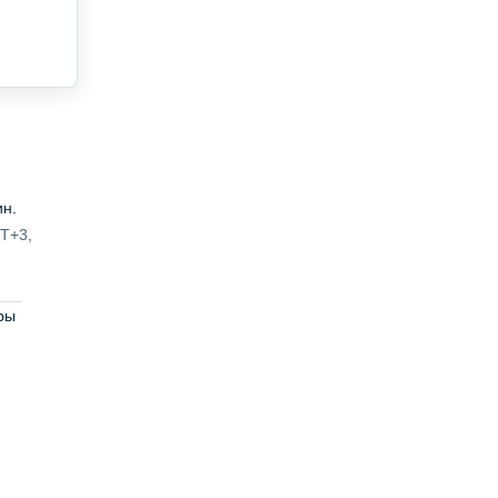
ин.
MT+3,
ры