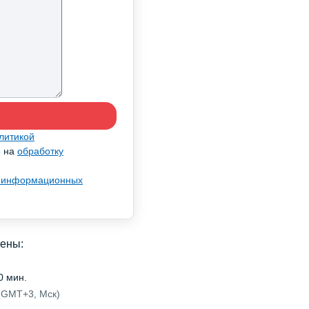
литикой
е на
обработку
 информационных
рены:
0 мин.
 (GMT+3, Мск)