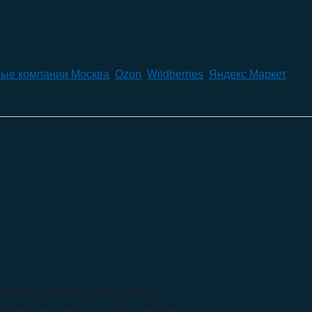
ые компании Москва
,
Ozon
,
Wildberries
,
Яндекс Маркет
ические компании и турагентства,
лагающие экскурсии с дегустацией блюд