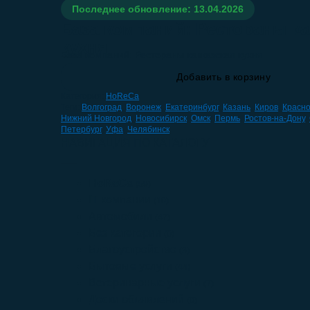
Последнее обновление: 13.04.2026
База компаний: Рестораны ка
кухня
База компаний: Рестораны кавказская кухня
Добавить в корзину
Категория:
HoReCa
Теги:
Волгоград
,
Воронеж
,
Екатеринбург
,
Казань
,
Киров
,
Красн
Нижний Новгород
,
Новосибирск
,
Омск
,
Пермь
,
Ростов-на-Дону
,
Петербург
,
Уфа
,
Челябинск
НАВИГАЦИЯ ПО КАТАЛОГУ
HoReCa
(59)
IT компании
(10)
Автомобили
(47)
Без категории
(0)
Благоустройство
(3)
Бытовые услуги
(44)
Ветеринарные услуги
(7)
Доски объявлений
(0)