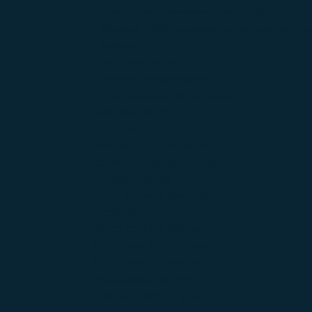
Готовые металлические изделия
(0)
Машины и оборудование, не включенные в др
Мебель
(5)
Пищевые продукты
(9)
Прочие готовые изделия
(7)
Электрическое оборудование
(7)
Развлечения
(41)
Разное
(6)
Реклама и продвижение
(16)
Розничная торговля
(168)
Страхование
(4)
Строительные компании
(1)
Строительство
(77)
Транспортные компании
(0)
Услуги для бизнеса
(84)
Услуги для населения
(27)
Финансовые услуги
(17)
Юридические услуги
(10)