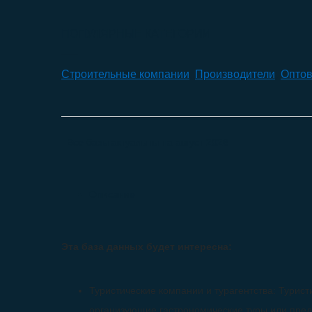
ПОПУЛЯРНЫЕ КАТЕГОРИИ
Строительные компании
,
Производители
,
Оптов
Все базы актуальны на
август 2026
Описание
Эта база данных будет интересна:
Туристические компании и турагентства: Турист
организующие гастрономические туры или пред