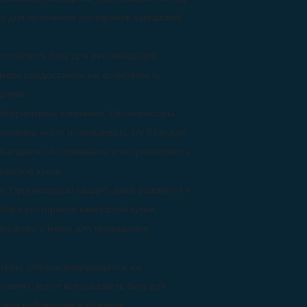
зу для включения ресторанов кавказской
спользовать базу для рекомендаций
емясь предоставить им возможность
циями.
ейтеринговые компании: Организаторы
мпании могут использовать эту базу для
 выездное обслуживание или организовать
казской кухни.
а: Организаторы свадеб, дней рождения и
ыбора ресторанов кавказской кухни,
тмосферу и меню для проведения
огеры, специализирующиеся на
ствиях, могут использовать базу для
 для публикаций и обзоров.