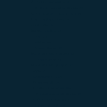
Интернет-магазины
(4)
Интернет-магазины Москвы
(0)
Консультационные услуги
(8)
Красота и здоровье
(41)
Логистика
(25)
Маркетплейсы
(2)
Ozon
(1)
Wildberries
(1)
Яндекс Маркет
(0)
Медицинские клиники
(5)
Стоматологии
(0)
Медицинские услуги
(36)
Наука
(2)
Недвижимость
(2)
Образование
(24)
Оптовые компании
(89)
Оптовые компании Москва
(0)
Подбор персонала
(1)
Производители
(208)