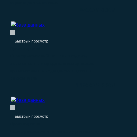
кормов для животных
–
970.00
₽
0.00
₽
Быстрый просмотр
Производители
База организаций по производству
лекарственных средств и материалов,
применяемых в медицинских целях и
ветеринарии
–
1.190.00
₽
0.00
₽
Быстрый просмотр
Производители
База организаций по металлургическому