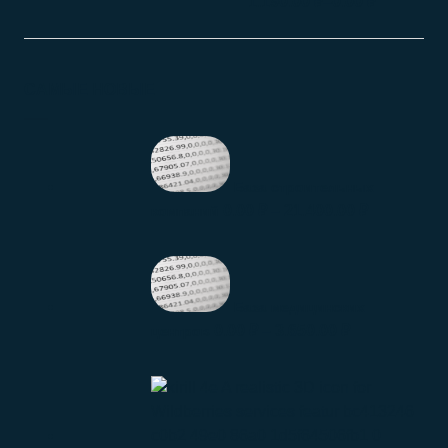
–
1.190.00
₽
0.00
₽
САМЫЕ НОВЫЕ
База строительных
0.00
₽
–
21.400.00
₽
компаний
База медицинских
0.00
₽
–
3.650.00
₽
центров