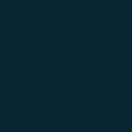
Недвижимость
(2)
Образование
(24)
Оптовые компании
(89)
Оптовые компании Москва
(0)
Подбор персонала
(1)
Производители
(208)
Готовые металлические изделия
(0)
Машины и оборудование, не включенные в другие
группировки
(6)
Мебель
(5)
Пищевые продукты
(9)
Прочие готовые изделия
(7)
Электрическое оборудование
(7)
Развлечения
(41)
Разное
(6)
Реклама и продвижение
(16)
Розничная торговля
(168)
Страхование
(4)
Строительные компании
(1)