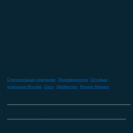
Строительство
(77)
Транспортные компании
(0)
Услуги для бизнеса
(84)
Услуги для населения
(27)
Финансовые услуги
(17)
Юридические услуги
(10)
ПОПУЛЯРНЫЕ КАТЕГОРИИ
Строительные компании
,
Производители
,
Оптовые
компании Москва
,
Ozon
,
Wildberries
,
Яндекс Маркет
Все базы актуальны на
август 2026
Описание