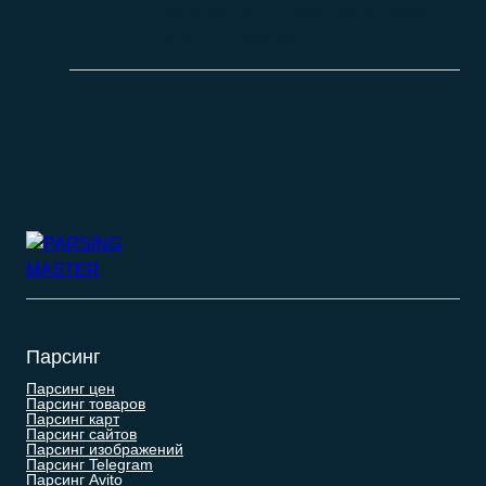
База продавцов (селлеров) OZON
0.00
₽
–
9.900.00
₽
Парсинг
Парсинг цен
Парсинг товаров
Парсинг карт
Парсинг сайтов
Парсинг изображений
Парсинг Telegram
Парсинг Avito