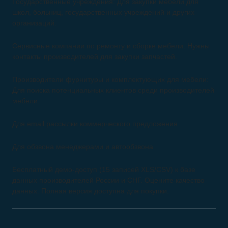
Государственные учреждения: Для закупки мебели для
школ, больниц, государственных учреждений и других
организаций.
Сервисные компании по ремонту и сборке мебели: Нужны
контакты производителей для закупки запчастей.
Производители фурнитуры и комплектующих для мебели:
Для поиска потенциальных клиентов среди производителей
мебели.
Для email рассылки коммерческого предложения
Для обзвона менеджерами и автообзвона
Бесплатный демо-доступ (15 записей XLS/CSV) к базе
данных производителей России и СНГ. Оцените качество
данных. Полная версия доступна для покупки.