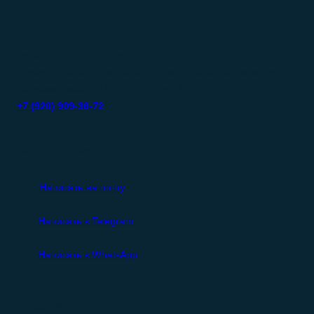
Есть вопросы по базе?
Позвоните и наш специалист ответит на все ваши вопросы.
Рабочее время: ПН-ПТ с 9:00 до 18:00
+7 (920) 909-36-72
Либо вы можете:
Написать на почту
Написать в Telegram
Написать в WhatsApp
Похожие продукты