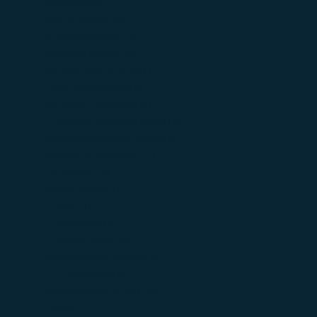
Автомобили
(47)
Без категории
(0)
Благоустройство
(3)
Бытовые услуги
(44)
Ветеринарные услуги
(7)
Доски объявлений
(0)
Интернет-магазины
(4)
Интернет-магазины Москвы
(0)
Консультационные услуги
(8)
Красота и здоровье
(41)
Логистика
(25)
Маркетплейсы
(2)
Ozon
(1)
Wildberries
(1)
Яндекс Маркет
(0)
Медицинские клиники
(5)
Стоматологии
(0)
Медицинские услуги
(36)
Наука
(2)