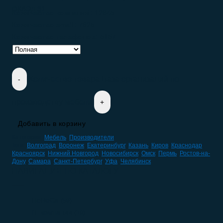
ОКВЭД 31
Количество компаний:
12945
Количество email:
7625
Количество телефонов:
5157
Количество товара База организаций по
производству мебели
Добавить в корзину
Категории:
Мебель
,
Производители
Теги:
Волгоград
,
Воронеж
,
Екатеринбург
,
Казань
,
Киров
,
Краснодар
,
Красноярск
,
Нижний Новгород
,
Новосибирск
,
Омск
,
Пермь
,
Ростов-на-
Дону
,
Самара
,
Санкт-Петербург
,
Уфа
,
Челябинск
НАВИГАЦИЯ ПО КАТАЛОГУ
HoReCa
(59)
IT компании
(10)