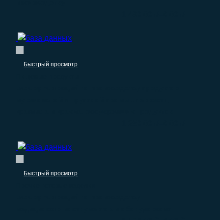
производству
–
1.490.00
₽
0.00
₽
Быстрый просмотр
Пищевые продукты
База организаций по производству продуктов
мукомольной и крупяной промышленности,
крахмала и крахмалосодержащих продуктов
–
1.250.00
₽
0.00
₽
Быстрый просмотр
Прочие готовые изделия
База организаций по производству
медицинских инструментов и оборудования