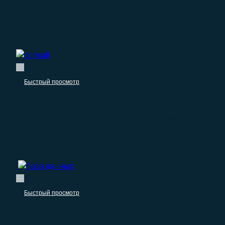
База организаций по производству прочих
транспортных средств и оборудования
–
1.490.00
₽
0.00
₽
Быстрый просмотр
Консультационные услуги
База компаний по ОКВЭД 68.31.31 —
консультационные услуги при купле-продаже
жилого недвижимого имущества за
вознаграждение или на договорной основе
Быстрый просмотр
Пищевые продукты
База организаций по производству продуктов