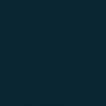
Интернет-магазины Москвы
(0)
Консультационные услуги
(8)
Красота и здоровье
(41)
Логистика
(25)
Маркетплейсы
(2)
Ozon
(1)
Wildberries
(1)
Яндекс Маркет
(0)
Медицинские клиники
(5)
Стоматологии
(0)
Медицинские услуги
(36)
Наука
(2)
Недвижимость
(2)
Образование
(24)
Оптовые компании
(89)
Оптовые компании Москва
(0)
Подбор персонала
(1)
Производители
(208)
Готовые металлические изделия
(0)