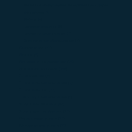
Машины и оборудование, не включенные в другие
группировки
(6)
Мебель
(5)
Пищевые продукты
(9)
Прочие готовые изделия
(7)
Электрическое оборудование
(7)
Развлечения
(41)
Разное
(6)
Реклама и продвижение
(16)
Розничная торговля
(168)
Страхование
(4)
Строительные компании
(1)
Строительство
(77)
Транспортные компании
(0)
Услуги для бизнеса
(84)
Услуги для населения
(27)
Финансовые услуги
(17)
Юридические услуги
(10)