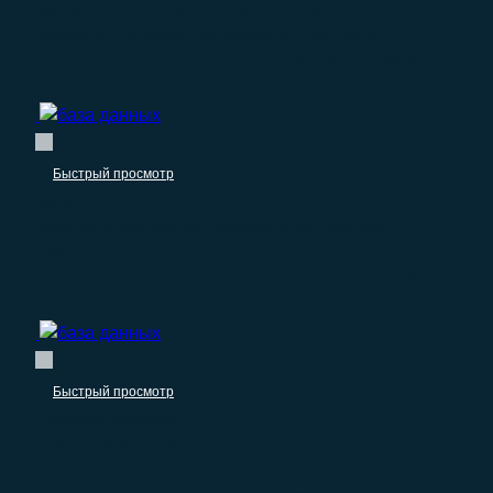
мукомольной и крупяной промышленности,
крахмала и крахмалосодержащих продуктов
–
1.250.00
₽
0.00
₽
Быстрый просмотр
Мебель
База организаций по производству кухонной
мебели
–
1.250.00
₽
0.00
₽
Быстрый просмотр
Пищевые продукты
База организаций по производству
растительных и животных масел и жиров