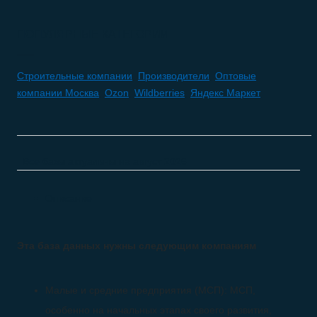
ПОПУЛЯРНЫЕ КАТЕГОРИИ
Строительные компании
,
Производители
,
Оптовые
компании Москва
,
Ozon
,
Wildberries
,
Яндекс Маркет
Все базы актуальны на
август 2026
Описание
Эта база данных нужны следующим компаниям
Малые и средние предприятия (МСП): МСП,
особенно на начальных этапах своего развития,