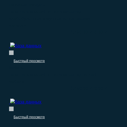
Пищевые продукты
База организаций по производству
хлебобулочных и мучных кондитерских
изделий
–
1.490.00
₽
0.00
₽
Быстрый просмотр
Мебель
База организаций по производству прочей
мебели
–
1.490.00
₽
0.00
₽
Быстрый просмотр
Производители