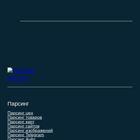
База продавцов (селлеров) OZON
0.00
₽
–
9.900.00
₽
Парсинг
Парсинг цен
Парсинг товаров
Парсинг карт
Парсинг сайтов
Парсинг изображений
Парсинг Telegram
Парсинг Avito