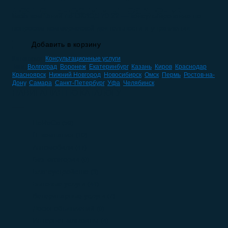
деятельности и управления
База компаний по ОКВЭД 70.22 — консультирование по
вопросам коммерческой деятельности и управления
Добавить в корзину
Категория:
Консультационные услуги
Теги:
Волгоград
,
Воронеж
,
Екатеринбург
,
Казань
,
Киров
,
Краснодар
,
Красноярск
,
Нижний Новгород
,
Новосибирск
,
Омск
,
Пермь
,
Ростов-на-
Дону
,
Самара
,
Санкт-Петербург
,
Уфа
,
Челябинск
НАВИГАЦИЯ ПО КАТАЛОГУ
HoReCa
(59)
IT компании
(10)
Автомобили
(47)
Без категории
(0)
Благоустройство
(3)
Бытовые услуги
(44)
Ветеринарные услуги
(7)
Доски объявлений
(0)
Интернет-магазины
(4)