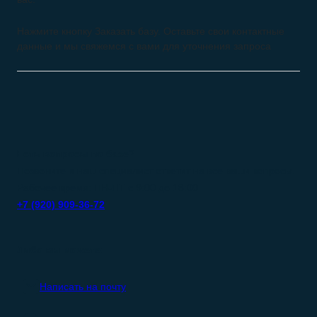
Нажмите кнопку Заказать базу. Оставьте свои контактные
данные и мы свяжемся с вами для уточнения запроса
Есть вопросы по базе?
Позвоните и наш специалист ответит на все ваши вопросы.
Рабочее время: ПН-ПТ с 9:00 до 18:00
+7 (920) 909-36-72
Либо вы можете:
Написать на почту