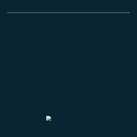
–
970.00
₽
0.00
₽
САМЫЕ НОВЫЕ
0.00
₽
База строительных компаний
–
21.400.00
₽
0.00
₽
–
База медицинских центров
3.650.00
₽