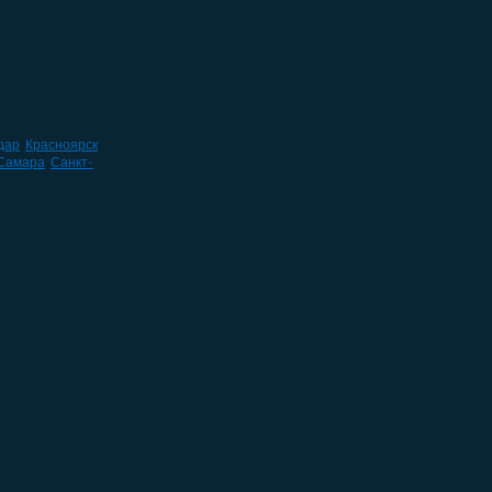
алы
дар
,
Красноярск
,
Самара
,
Санкт-