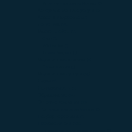
Интернет-магазины Москвы
(0)
Консультационные услуги
(8)
Красота и здоровье
(41)
Логистика
(25)
Маркетплейсы
(2)
Ozon
(1)
Wildberries
(1)
Яндекс Маркет
(0)
Медицинские клиники
(5)
Стоматологии
(0)
Медицинские услуги
(36)
Наука
(2)
Недвижимость
(2)
Образование
(24)
Оптовые компании
(89)
Оптовые компании Москва
(0)
Подбор персонала
(1)
Производители
(208)
Готовые металлические изделия
(0)