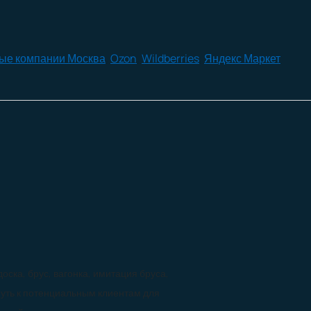
ые компании Москва
,
Ozon
,
Wildberries
,
Яндекс Маркет
ска, брус, вагонка, имитация бруса,
 путь к потенциальным клиентам для