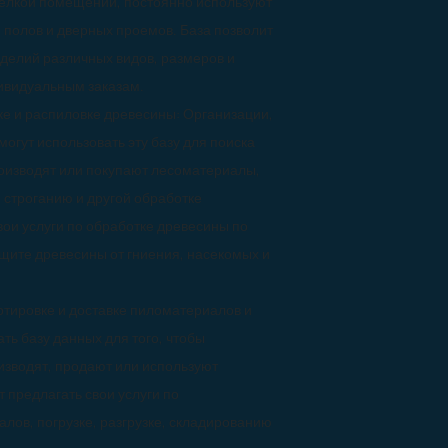
елкой помещений, постоянно используют
, полов и дверных проемов. База позволит
делий различных видов, размеров и
дивидуальным заказам.
е и распиловке древесины: Организации,
гут использовать эту базу для поиска
оизводят или покупают лесоматериалы,
, строганию и другой обработке
вои услуги по обработке древесины по
щите древесины от гниения, насекомых и
тировке и доставке пиломатериалов и
ть базу данных для того, чтобы
изводят, продают или используют
 предлагать свои услуги по
лов, погрузке, разгрузке, складированию