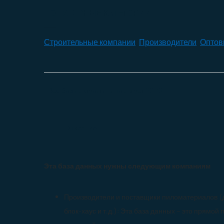
ПОПУЛЯРНЫЕ КАТЕГОРИИ
Строительные компании
,
Производители
,
Оптов
Все базы актуальны на
август 2026
Описание
Эта база данных нужны следующим компаниям
Производители и поставщики пиломатериалов (до
блок-хаус и т.д.): Эта база данных – это прямой