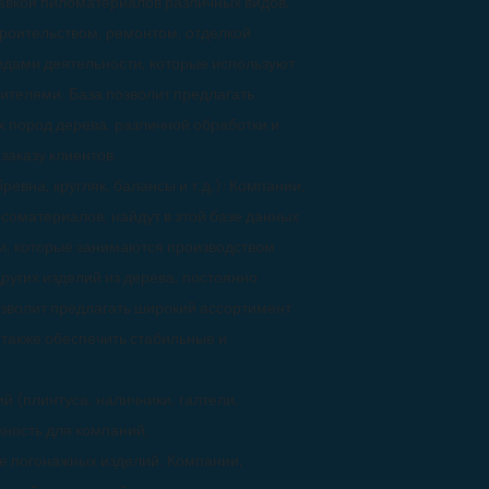
авкой пиломатериалов различных видов,
роительством, ремонтом, отделкой
идами деятельности, которые используют
ителями. База позволит предлагать
 пород дерева, различной обработки и
заказу клиентов.
евна, кругляк, балансы и т.д.): Компании,
соматериалов, найдут в этой базе данных
и, которые занимаются производством
ругих изделий из дерева, постоянно
озволит предлагать широкий ассортимент
 также обеспечить стабильные и
 (плинтуса, наличники, галтели,
ожность для компаний,
е погонажных изделий. Компании,