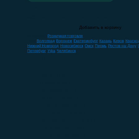
База компаний: Пиломатери
лесоматериалы
База компаний: Пиломатериалы лесоматериалы
Добавить в корзину
Категория:
Розничная торговля
Теги:
Волгоград
,
Воронеж
,
Екатеринбург
,
Казань
,
Киров
,
Красно
Нижний Новгород
,
Новосибирск
,
Омск
,
Пермь
,
Ростов-на-Дону
,
Петербург
,
Уфа
,
Челябинск
НАВИГАЦИЯ ПО КАТАЛОГУ
HoReCa
(59)
IT компании
(10)
Автомобили
(47)
Без категории
(0)
Благоустройство
(3)
Бытовые услуги
(44)
Ветеринарные услуги
(7)
Доски объявлений
(0)
Интернет-магазины
(4)