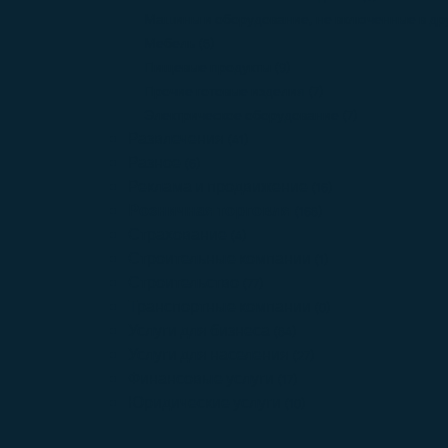
Машины и оборудование, не включенные в др
Мебель
(5)
Пищевые продукты
(9)
Прочие готовые изделия
(7)
Электрическое оборудование
(7)
Развлечения
(41)
Разное
(6)
Реклама и продвижение
(16)
Розничная торговля
(168)
Страхование
(4)
Строительные компании
(1)
Строительство
(77)
Транспортные компании
(0)
Услуги для бизнеса
(84)
Услуги для населения
(27)
Финансовые услуги
(17)
Юридические услуги
(10)