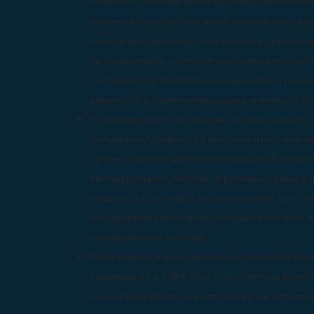
компаний, занимающихся производством и пост
размеров и сортов. Компании, занимающиеся ст
помещений, производством мебели и другими в
пиломатериалы, являются их основными потреб
широкий ассортимент пиломатериалов из разных
влажности, а также индивидуальные размеры по 
Производители и поставщики лесоматериалов (бр
специализирующиеся на заготовке и поставке ле
прямых клиентов для своей продукции. Компани
пиломатериалов, мебели, деревянных домов и д
нуждаются в поставках лесоматериалов. База п
лесоматериалов различных пород и размеров, а
своевременные поставки.
Производители и поставщики погонажных изделий
раскладки и т.д.): Эта база – это отличная возм
специализирующихся на производстве и продаж