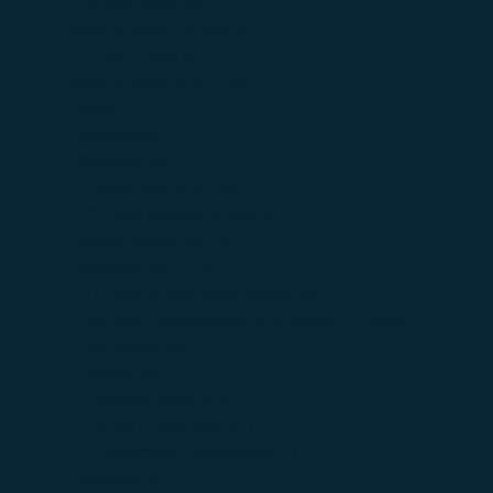
Яндекс Маркет
(0)
Медицинские клиники
(5)
Стоматологии
(0)
Медицинские услуги
(36)
Наука
(2)
Недвижимость
(2)
Образование
(24)
Оптовые компании
(89)
Оптовые компании Москва
(0)
Подбор персонала
(1)
Производители
(208)
Готовые металлические изделия
(0)
Машины и оборудование, не включенные в другие
группировки
(6)
Мебель
(5)
Пищевые продукты
(9)
Прочие готовые изделия
(7)
Электрическое оборудование
(7)
Развлечения
(41)