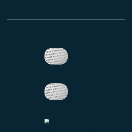
Автомобили
База компаний: Автоприцепы
САМЫЕ НОВЫЕ
База строительных
0.00
₽
–
21.400.00
₽
компаний
База медицинских
0.00
₽
–
3.650.00
₽
центров