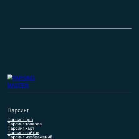
База продавцов (селлеров) OZON
0.00
₽
–
9.900.00
₽
Парсинг
Парсинг цен
Парсинг товаров
Парсинг карт
Парсинг сайтов
Парсинг изображений