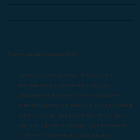
Все базы актуальны на
август 2026
Описание
Кому подойдет данная база:
Транспортные компании: Транспортные
компании могут использовать базу для
расширения своего автопарка, предлагая
клиентам аренду микроавтобусов в дополнение
к другим видам транспорта. Они могут искать
как краткосрочную, так и долгосрочную аренду,
а также сотрудничество с владельцами