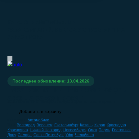
КАТАЛОГ
АВТОМОБИЛИ
БАЗА КОМПАНИЙ: МИКРОАВТОБУСЫ АРЕНДА
ЗАКАЗ ПРОКАТ
Последнее обновление: 13.04.2026
База компаний: Микроавтобусы
аренда заказ прокат
База компаний: Микроавтобусы аренда заказ прокат
Добавить в корзину
Категория:
Автомобили
Теги:
Волгоград
,
Воронеж
,
Екатеринбург
,
Казань
,
Киров
,
Краснодар
,
Красноярск
,
Нижний Новгород
,
Новосибирск
,
Омск
,
Пермь
,
Ростов-на-
Дону
,
Самара
,
Санкт-Петербург
,
Уфа
,
Челябинск