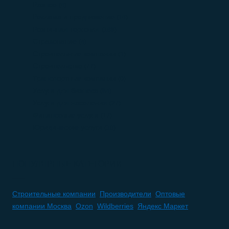
Разное
(6)
Реклама и продвижение
(16)
Розничная торговля
(168)
Страхование
(4)
Строительные компании
(1)
Строительство
(77)
Транспортные компании
(0)
Услуги для бизнеса
(84)
Услуги для населения
(27)
Финансовые услуги
(17)
Юридические услуги
(10)
ПОПУЛЯРНЫЕ КАТЕГОРИИ
Строительные компании
,
Производители
,
Оптовые
компании Москва
,
Ozon
,
Wildberries
,
Яндекс Маркет