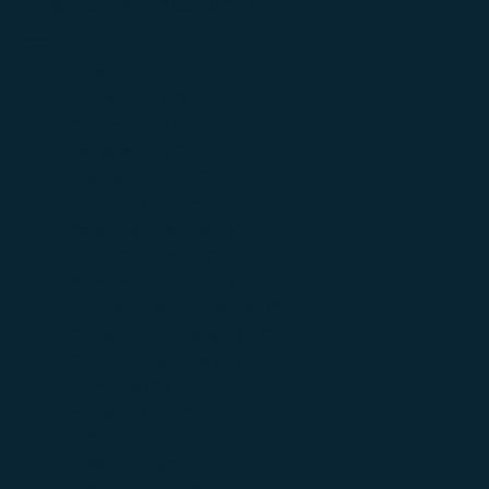
НАВИГАЦИЯ ПО КАТАЛОГУ
HoReCa
(59)
IT компании
(10)
Автомобили
(47)
Без категории
(0)
Благоустройство
(3)
Бытовые услуги
(44)
Ветеринарные услуги
(7)
Доски объявлений
(0)
Интернет-магазины
(4)
Интернет-магазины Москвы
(0)
Консультационные услуги
(8)
Красота и здоровье
(41)
Логистика
(25)
Маркетплейсы
(2)
Ozon
(1)
Wildberries
(1)