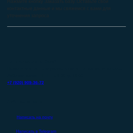
Нажмите кнопку Заказать базу. Оставьте свои
контактные данные и мы свяжемся с вами для
уточнения запроса
Есть вопросы по базе?
Позвоните и наш специалист ответит на все ваши вопросы.
Рабочее время: ПН-ПТ с 9:00 до 18:00
+7 (920) 909-36-72
Либо вы можете:
Написать на почту
Написать в Telegram