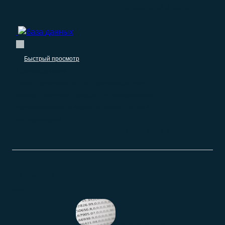
–
2.900.00
₽
0.00
₽
Быстрый просмотр
Производители
База организаций по производству
лекарственных средств и материалов,
применяемых в медицинских целях и
ветеринарии
–
1.190.00
₽
0.00
₽
САМЫЕ НОВЫЕ
База строительных