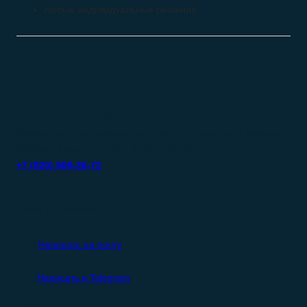
любые индивидуальные решения
Есть вопросы по базе?
Позвоните и наш специалист ответит на все ваши вопросы.
Рабочее время: ПН-ПТ с 9:00 до 18:00
+7 (920) 909-36-72
Либо вы можете:
Написать на почту
Написать в Telegram