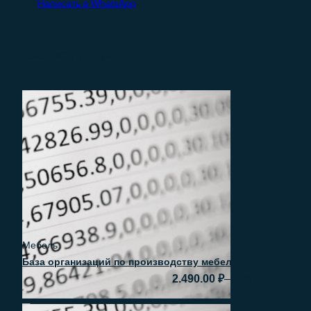
Написать в WhatsApp
Похожие продукты
Мебель
База организаций по производству мебели
–
2.490.00
₽
0.00
₽