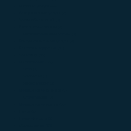
Бытовые услуги
(44)
Ветеринарные услуги
(7)
Доски объявлений
(0)
Интернет-магазины
(4)
Интернет-магазины Москвы
(0)
Консультационные услуги
(8)
Красота и здоровье
(41)
Логистика
(25)
Маркетплейсы
(2)
Ozon
(1)
Wildberries
(1)
Яндекс Маркет
(0)
Медицинские клиники
(5)
Стоматологии
(0)
Медицинские услуги
(36)
Наука
(2)
Недвижимость
(2)
Образование
(24)