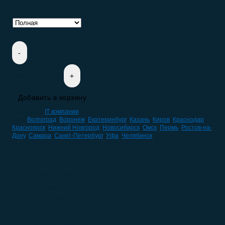
Количество телефонов:
11032
Количество товара База аккредитованных IT
компаний РФ
Добавить в корзину
Категория:
IT компании
Теги:
Волгоград
,
Воронеж
,
Екатеринбург
,
Казань
,
Киров
,
Краснодар
,
Красноярск
,
Нижний Новгород
,
Новосибирск
,
Омск
,
Пермь
,
Ростов-на-
Дону
,
Самара
,
Санкт-Петербург
,
Уфа
,
Челябинск
НАВИГАЦИЯ ПО КАТАЛОГУ
HoReCa
(59)
IT компании
(10)
Автомобили
(47)
Без категории
(0)
Благоустройство
(3)