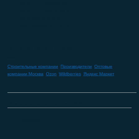
Услуги для бизнеса
(84)
Услуги для населения
(27)
Финансовые услуги
(17)
Юридические услуги
(10)
ПОПУЛЯРНЫЕ КАТЕГОРИИ
Строительные компании
,
Производители
,
Оптовые
компании Москва
,
Ozon
,
Wildberries
,
Яндекс Маркет
Все базы актуальны на
август 2026
Описание