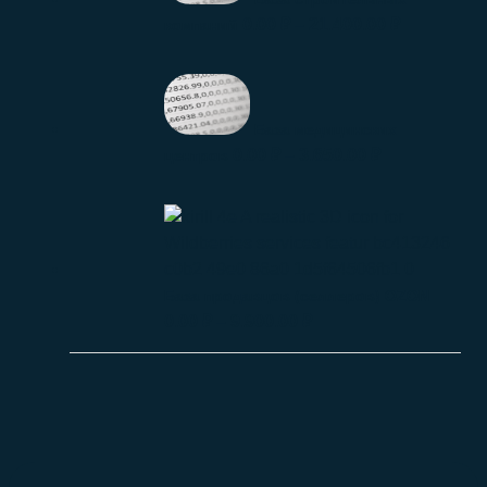
0.00
₽
–
21.400.00
₽
компаний
База медицинских
0.00
₽
–
3.650.00
₽
центров
База продавцов (селлеров) OZON
0.00
₽
–
9.900.00
₽