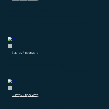
IT компании
База компаний по ОКВЭД 62.09 — прочая
дятельность, связанная с использованием
вычислительной техники и информационных
технологий
Быстрый просмотр
IT компании
База хостинг провайдеров России
–
1.990.00
₽
0.00
₽
Быстрый просмотр
IT компании
База всех разработчиков России