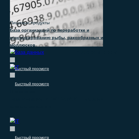
Пищевые продукты
База организаций по переработке и
консервированию рыбы, ракообразных и
моллюсков
–
1.250.00
₽
0.00
₽
Быстрый просмотр
Быстрый просмотр
IT компании
База компаний по ОКВЭД 58.21 — издание
компьютерных игр
Быстрый просмотр