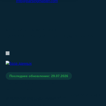
info@parsingmaster.com
КАТАЛОГ
IT КОМПАНИИ
БАЗА АККРЕДИТОВАННЫХ IT КОМПАНИЙ РФ
Последнее обновление: 29.07.2026
База аккредитованных IT
компаний РФ
–
2.490.00
₽
0.00
₽
База аккредитованных IT компаний РФ
Количество компаний:
19066
Количество email:
9459