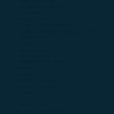
Оптовые компании
(89)
Оптовые компании Москва
(0)
Подбор персонала
(1)
Производители
(208)
Готовые металлические изделия
(0)
Машины и оборудование, не включенные в другие
группировки
(6)
Мебель
(5)
Пищевые продукты
(9)
Прочие готовые изделия
(7)
Электрическое оборудование
(7)
Развлечения
(41)
Разное
(6)
Реклама и продвижение
(16)
Розничная торговля
(168)
Страхование
(4)
Строительные компании
(1)
Строительство
(77)
Транспортные компании
(0)