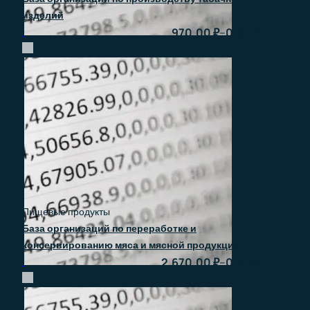
изделий
–
970.00
₽
0.00
₽
Быстрый просмотр
Пищевые продукты
База организаций по переработке и
консервированию мяса и мясной продукции
–
2.670.00
₽
0.00
₽
Быстрый просмотр