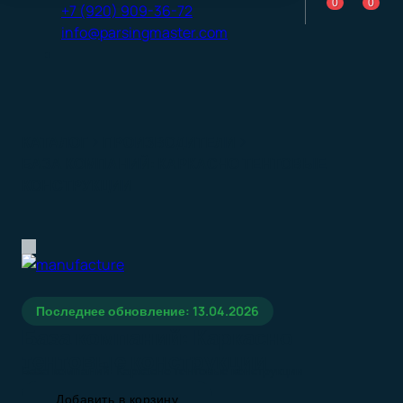
0
0
+7 (920) 909-36-72
info@parsingmaster.com
КАТАЛОГ
ПРОИЗВОДИТЕЛИ
БАЗА КОМПАНИЙ: КАРКАСНО ТЕНТОВЫЕ
КОНСТРУКЦИИ
Последнее обновление: 13.04.2026
База компаний: Каркасно
тентовые конструкции
База компаний: Каркасно тентовые конструкции
Добавить в корзину