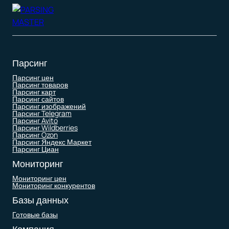
Парсинг
Парсинг цен
Парсинг товаров
Парсинг карт
Парсинг сайтов
Парсинг изображений
Парсинг Telegram
Парсинг Avito
Парсинг Wildberries
Парсинг Ozon
Парсинг Яндекс Маркет
Парсинг Циан
Мониторинг
Мониторинг цен
Мониторинг конкурентов
Базы данных
Готовые базы