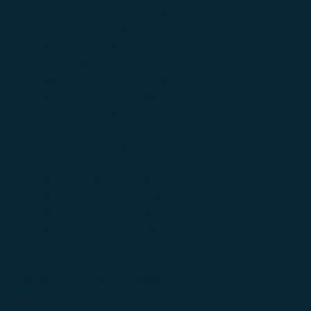
Прочие готовые изделия
(7)
Электрическое оборудование
(7)
Развлечения
(41)
Разное
(6)
Реклама и продвижение
(16)
Розничная торговля
(168)
Страхование
(4)
Строительные компании
(1)
Строительство
(77)
Транспортные компании
(0)
Услуги для бизнеса
(84)
Услуги для населения
(27)
Финансовые услуги
(17)
Юридические услуги
(10)
ПОПУЛЯРНЫЕ КАТЕГОРИИ