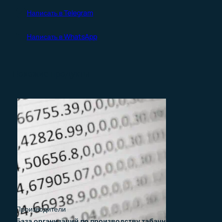
Написать в Telegram
Написать в WhatsApp
Похожие продукты
Производители
База организаций по производству табачных