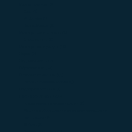
Маркетплейсы
(2)
Ozon
(1)
Wildberries
(1)
Яндекс Маркет
(0)
Медицинские клиники
(5)
Стоматологии
(0)
Медицинские услуги
(36)
Наука
(2)
Недвижимость
(2)
Образование
(24)
Оптовые компании
(89)
Оптовые компании Москва
(0)
Подбор персонала
(1)
Производители
(208)
Готовые металлические изделия
(0)
Машины и оборудование, не включенные в другие
группировки
(6)
Мебель
(5)
Пищевые продукты
(9)