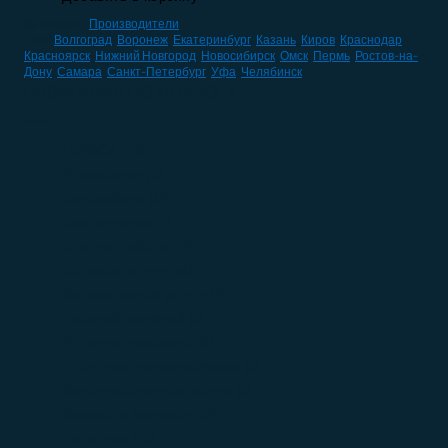
Категория:
Производители
Теги:
Волгоград
,
Воронеж
,
Екатеринбург
,
Казань
,
Киров
,
Краснодар
,
Красноярск
,
Нижний Новгород
,
Новосибирск
,
Омск
,
Пермь
,
Ростов-на-
Дону
,
Самара
,
Санкт-Петербург
,
Уфа
,
Челябинск
НАВИГАЦИЯ ПО КАТАЛОГУ
HoReCa
(59)
IT компании
(10)
Автомобили
(47)
Без категории
(0)
Благоустройство
(3)
Бытовые услуги
(44)
Ветеринарные услуги
(7)
Доски объявлений
(0)
Интернет-магазины
(4)
Интернет-магазины Москвы
(0)
Консультационные услуги
(8)
Красота и здоровье
(41)
Логистика
(25)