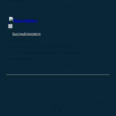
продукции
–
1.490.00
₽
0.00
₽
Быстрый просмотр
Производители
База организаций по производству
автотранспортных средств, прицепов и
полуприцепов
–
1.490.00
₽
0.00
₽
САМЫЕ НОВЫЕ
0.00
₽
База строительных компаний
–
21.400.00
₽