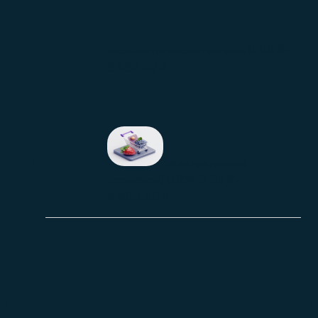
0.00
₽
–
База медицинских центров
3.650.00
₽
База продавцов
0.00
₽
–
(селлеров) OZON
9.900.00
₽