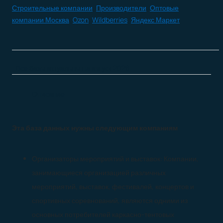
Строительные компании
,
Производители
,
Оптовые
компании Москва
,
Ozon
,
Wildberries
,
Яндекс Маркет
Все базы актуальны на
август 2026
Описание
Эта база данных нужны следующим компаниям
Организаторы мероприятий и выставок: Компании,
занимающиеся организацией различных
мероприятий, выставок, фестивалей, концертов и
спортивных соревнований, являются одними из
основных потребителей каркасно-тентовых