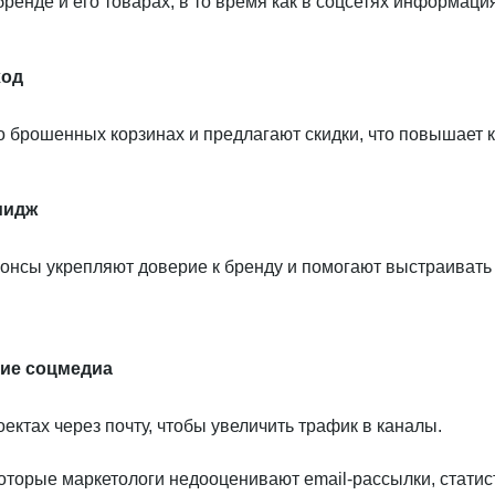
енде и его товарах, в то время как в соцсетях информация
ход
 брошенных корзинах и предлагают скидки, что повышает 
мидж
онсы укрепляют доверие к бренду и помогают выстраивать
гие соцмедиа
ктах через почту, чтобы увеличить трафик в каналы.
которые маркетологи недооценивают email-рассылки, статис