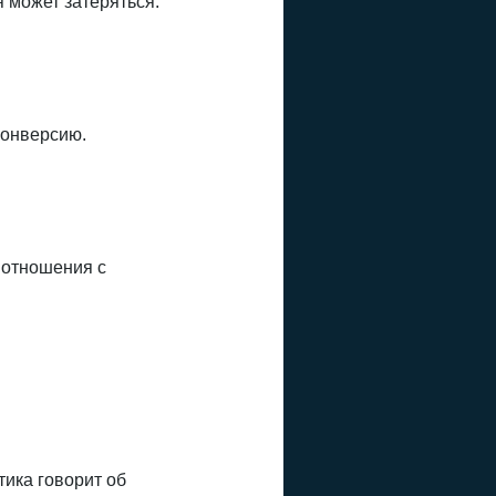
 может затеряться.
конверсию.
 отношения с
тика говорит об