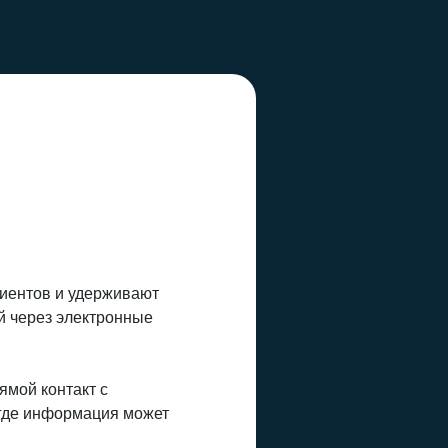
иентов и удерживают
й через электронные
мой контакт с
 где информация может