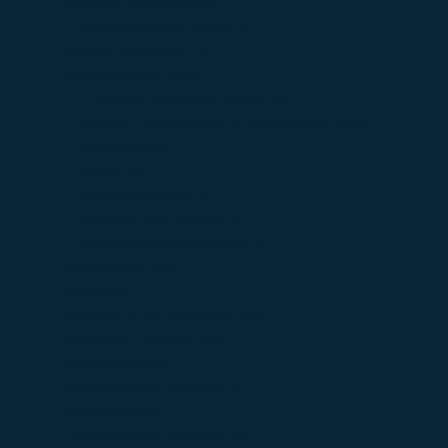
Оптовые компании
(89)
Оптовые компании Москва
(0)
Подбор персонала
(1)
Производители
(208)
Готовые металлические изделия
(0)
Машины и оборудование, не включенные в другие
группировки
(6)
Мебель
(5)
Пищевые продукты
(9)
Прочие готовые изделия
(7)
Электрическое оборудование
(7)
Развлечения
(41)
Разное
(6)
Реклама и продвижение
(16)
Розничная торговля
(168)
Страхование
(4)
Строительные компании
(1)
Строительство
(77)
Транспортные компании
(0)