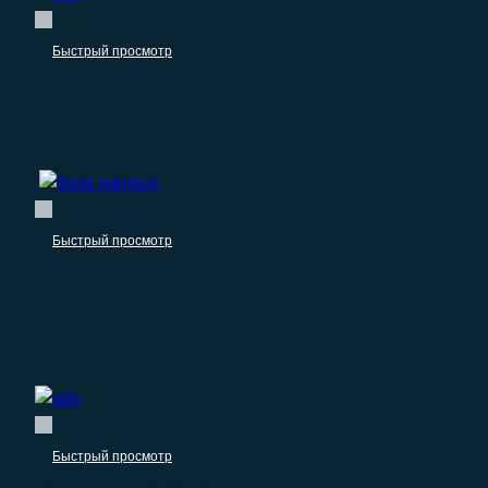
Быстрый просмотр
Реклама и продвижение
База email рекламных агентств рф и СНГ
–
2.900.00
₽
0.00
₽
Быстрый просмотр
Пищевые продукты
База организаций по переработке и
консервированию фруктов и овощей
–
1.250.00
₽
0.00
₽
Быстрый просмотр
Реклама и продвижение