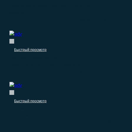
База email-адресов рекламных агентств
Москвы
–
1.490.00
₽
0.00
₽
Быстрый просмотр
Реклама и продвижение
База компаний: Интернет маркетинг
–
2.490.00
₽
0.00
₽
Быстрый просмотр
Реклама и продвижение
База компаний: Графический дизайнер
–
1.490.00
₽
0.00
₽