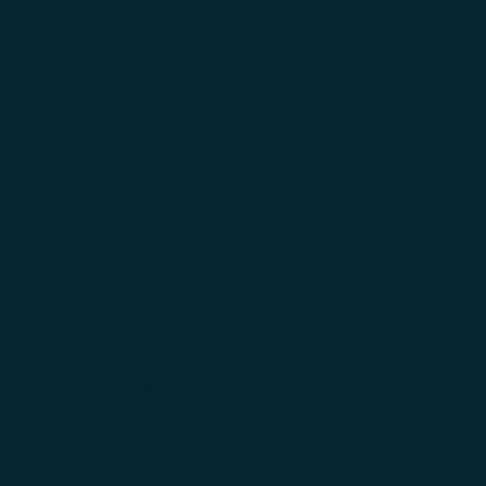
Бытовые услуги
(44)
Ветеринарные услуги
(7)
Доски объявлений
(0)
Интернет-магазины
(4)
Интернет-магазины Москвы
(0)
Консультационные услуги
(8)
Красота и здоровье
(41)
Логистика
(25)
Маркетплейсы
(2)
Ozon
(1)
Wildberries
(1)
Яндекс Маркет
(0)
Медицинские клиники
(5)
Стоматологии
(0)
Медицинские услуги
(36)
Наука
(2)
Недвижимость
(2)
Образование
(24)