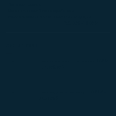
Пищевые продукты
База организаций по переработке и
консервированию мяса и мясной продукции
–
2.670.00
₽
0.00
₽
САМЫЕ НОВЫЕ
0.00
₽
База строительных компаний
–
21.400.00
₽
0.00
₽
–
База медицинских центров
3.650.00
₽