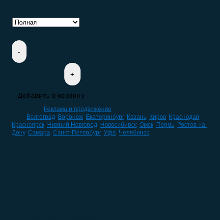
Количество телефонов:
21021
Количество товара База рекламных агентств
России и СНГ
Добавить в корзину
Категория:
Реклама и продвижение
Теги:
Волгоград
,
Воронеж
,
Екатеринбург
,
Казань
,
Киров
,
Краснодар
,
Красноярск
,
Нижний Новгород
,
Новосибирск
,
Омск
,
Пермь
,
Ростов-на-
Дону
,
Самара
,
Санкт-Петербург
,
Уфа
,
Челябинск
НАВИГАЦИЯ ПО КАТАЛОГУ
HoReCa
(59)
IT компании
(10)
Автомобили
(47)
Без категории
(0)
Благоустройство
(3)