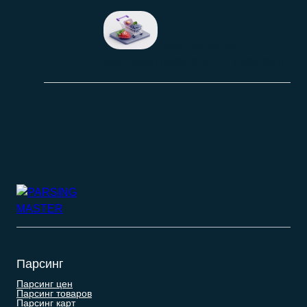
База продавцов
0.00
₽
–
9.900.00
₽
(селлеров) OZON
Парсинг
Парсинг цен
Парсинг товаров
Парсинг карт