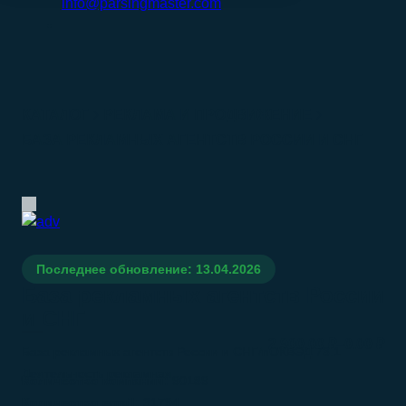
info@parsingmaster.com
КАТАЛОГ
РЕКЛАМА И ПРОДВИЖЕНИЕ
БАЗА РЕКЛАМНЫХ АГЕНТСТВ РОССИИ И СНГ
Последнее обновление: 13.04.2026
База рекламных агентств России
и СНГ
–
2.900.00
₽
0.00
₽
База рекламных агентств России и СНГ/nОКВЭД 73.1
Деятельность рекламная
Количество компаний:
90189
Количество email:
31794