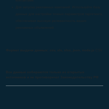
контактами.
Для запуска рекламных кампаний. Используйте базу
данных для настройки точных параметров таргетинга,
обеспечивая высокую релевантность ваших
рекламных объявлений.
Формат выдачи данных: csv, xls, xlsx, json, node.js
CSV
Все данные собираются только из открытых
источников и не противоречат Законодательству РФ