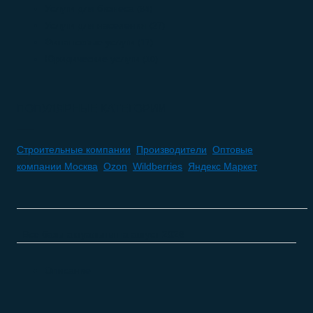
Услуги для бизнеса
(84)
Услуги для населения
(27)
Финансовые услуги
(17)
Юридические услуги
(10)
ПОПУЛЯРНЫЕ КАТЕГОРИИ
Строительные компании
,
Производители
,
Оптовые
компании Москва
,
Ozon
,
Wildberries
,
Яндекс Маркет
Все базы актуальны на
август 2026
Описание