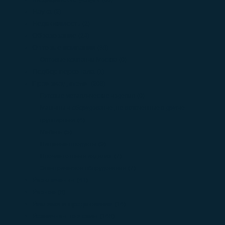
Наука
(2)
Недвижимость
(2)
Образование
(24)
Оптовые компании
(89)
Оптовые компании Москва
(0)
Подбор персонала
(1)
Производители
(208)
Готовые металлические изделия
(0)
Машины и оборудование, не включенные в другие
группировки
(6)
Мебель
(5)
Пищевые продукты
(9)
Прочие готовые изделия
(7)
Электрическое оборудование
(7)
Развлечения
(41)
Разное
(6)
Реклама и продвижение
(16)
Розничная торговля
(168)