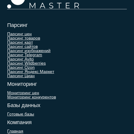
Парсинг
Парсинг цен
Парсинг товаров
Парсинг карт
Парсинг сайтов
Парсинг изображений
Парсинг Telegram
Парсинг Avito
Парсинг Wildberries
Парсинг Ozon
Парсинг Яндекс Маркет
Парсинг Циан
Мониторинг
Мониторинг цен
Мониторинг конкурентов
Базы данных
Готовые базы
Компания
Главная