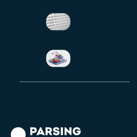
База медицинских
0.00
₽
–
3.650.00
₽
центров
База продавцов
0.00
₽
–
9.900.00
₽
(селлеров) OZON