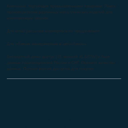
Компании, торгующие промышленными товарами: Поиск
производителей различных металлических изделий для
комплектации заказов.
Для email рассылки коммерческого предложения
Для обзвона менеджерами и автообзвона
Бесплатный демо-доступ (15 записей XLS/CSV) к базе
данных производителей России и СНГ. Оцените качество
данных. Полная версия доступна для покупки.
Есть вопросы по базе?
Позвоните и наш специалист ответит на все ваши вопросы.
Рабочее время: ПН-ПТ с 9:00 до 18:00