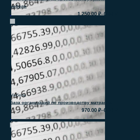
мебели
–
1.250.00
₽
0.00
₽
Быстрый просмотр
Мебель
База организаций по производству матрасов
–
970.00
₽
0.00
₽
Быстрый просмотр