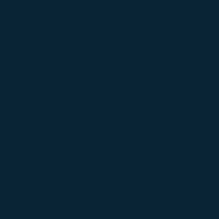
IT компании
(10)
Автомобили
(47)
Без категории
(0)
Благоустройство
(3)
Бытовые услуги
(44)
Ветеринарные услуги
(7)
Доски объявлений
(0)
Интернет-магазины
(4)
Интернет-магазины Москвы
(0)
Консультационные услуги
(8)
Красота и здоровье
(41)
Логистика
(25)
Маркетплейсы
(2)
Ozon
(1)
Wildberries
(1)
Яндекс Маркет
(0)
Медицинские клиники
(5)
Стоматологии
(0)
Медицинские услуги
(36)