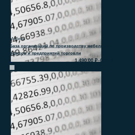
Мебель
База организаций по производству мебели для
офисов и предприятий торговли
–
1.490.00
₽
0.00
₽
Быстрый просмотр