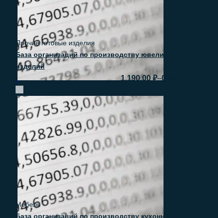
Прочие готовые изделия
База организаций по производству ювелирных
изделий
–
1.190.00
₽
0.00
₽
Быстрый просмотр
Мебель
База организаций по производству кухонной