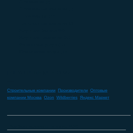
Страхование
(4)
Строительные компании
(1)
Строительство
(77)
Транспортные компании
(0)
Услуги для бизнеса
(84)
Услуги для населения
(27)
Финансовые услуги
(17)
Юридические услуги
(10)
ПОПУЛЯРНЫЕ КАТЕГОРИИ
Строительные компании
,
Производители
,
Оптовые
компании Москва
,
Ozon
,
Wildberries
,
Яндекс Маркет
Все базы актуальны на
август 2026