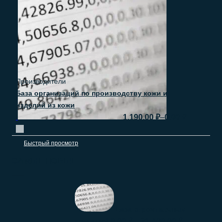
Производители
База организаций по производству кожи и
изделий из кожи
–
1.190.00
₽
0.00
₽
Быстрый просмотр
САМЫЕ НОВЫЕ
База строительных
0.00
₽
–
21.400.00
₽
компаний