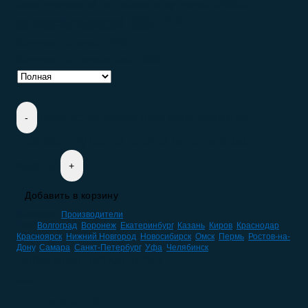
База организаций по производству прочих готовых
металлических изделий ОКВЭД 25.9
Количество компаний:
6158
Количество email:
3792
Количество телефонов:
2690
Количество товара База организаций по
производству прочих готовых металлических
изделий
Добавить в корзину
Категория:
Производители
Теги:
Волгоград
,
Воронеж
,
Екатеринбург
,
Казань
,
Киров
,
Краснодар
,
Красноярск
,
Нижний Новгород
,
Новосибирск
,
Омск
,
Пермь
,
Ростов-на-
Дону
,
Самара
,
Санкт-Петербург
,
Уфа
,
Челябинск
НАВИГАЦИЯ ПО КАТАЛОГУ
HoReCa
(59)