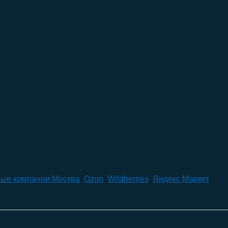
ые компании Москва
,
Ozon
,
Wildberries
,
Яндекс Маркет