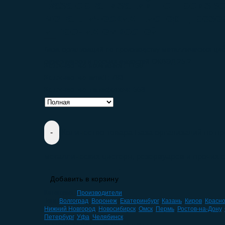
База организаций по произв
металлических цистерн, резе
и прочих емкостей
База организаций по производству металлических цис
резервуаров и прочих емкостей ОКВЭД 25.2
Количество компаний:
1159
Количество email:
793
Количество телефонов:
553
Количество товара База организаций по пр
металлических цистерн, резервуаров и прочих 
Добавить в корзину
Категория:
Производители
Теги:
Волгоград
,
Воронеж
,
Екатеринбург
,
Казань
,
Киров
,
Красн
Нижний Новгород
,
Новосибирск
,
Омск
,
Пермь
,
Ростов-на-Дону
,
Петербург
,
Уфа
,
Челябинск