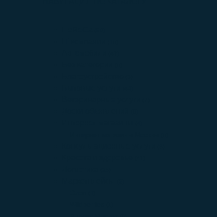
НАВИГАЦИЯ ПО КАТАЛОГУ
HoReCa
(59)
IT компании
(10)
Автомобили
(47)
Без категории
(0)
Благоустройство
(3)
Бытовые услуги
(44)
Ветеринарные услуги
(7)
Доски объявлений
(0)
Интернет-магазины
(4)
Интернет-магазины Москвы
(0)
Консультационные услуги
(8)
Красота и здоровье
(41)
Логистика
(25)
Маркетплейсы
(2)
Ozon
(1)
Wildberries
(1)
Яндекс Маркет
(0)