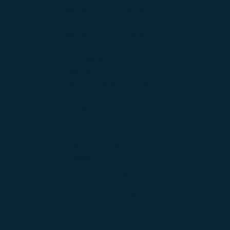
Медицинские клиники
(5)
Стоматологии
(0)
Медицинские услуги
(36)
Наука
(2)
Недвижимость
(2)
Образование
(24)
Оптовые компании
(89)
Оптовые компании Москва
(0)
Подбор персонала
(1)
Производители
(208)
Готовые металлические изделия
(0)
Машины и оборудование, не включенные в др
Мебель
(5)
Пищевые продукты
(9)
Прочие готовые изделия
(7)
Электрическое оборудование
(7)
Развлечения
(41)
Разное
(6)