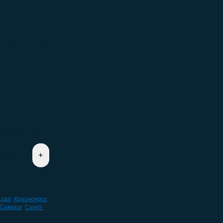
одству
рвуаров
–
970.00
₽
0.00
₽
терн,
оизводству
емкостей
одар
,
Красноярск
,
Самара
,
Санкт-