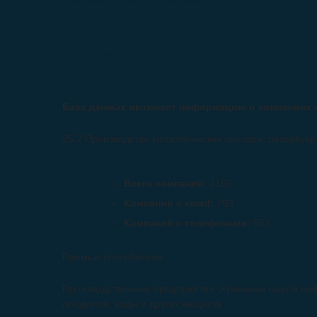
Все базы актуальны на
август 2026
Описание
База данных включает информацию о компаниях 
25.2 Производство металлических цистерн, резервуар
Всего компаний:
1159
Компаний с email:
793
Компаний с телефонами:
553
Прямые потребители:
Производственные предприятия: Хранение сырой неф
продуктов, воды и других веществ.