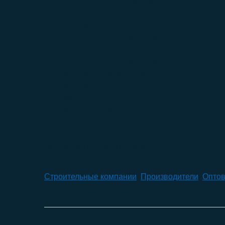
Реклама и продвижение
(16)
Розничная торговля
(168)
Страхование
(4)
Строительные компании
(1)
Строительство
(77)
Транспортные компании
(0)
Услуги для бизнеса
(84)
Услуги для населения
(27)
Финансовые услуги
(17)
Юридические услуги
(10)
ПОПУЛЯРНЫЕ КАТЕГОРИИ
Строительные компании
,
Производители
,
Оптов