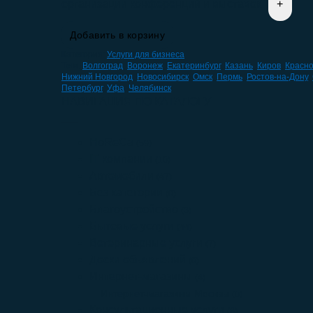
организации конференций и выставок"
Добавить в корзину
Категория:
Услуги для бизнеса
Теги:
Волгоград
,
Воронеж
,
Екатеринбург
,
Казань
,
Киров
,
Красн
Нижний Новгород
,
Новосибирск
,
Омск
,
Пермь
,
Ростов-на-Дону
,
Петербург
,
Уфа
,
Челябинск
НАВИГАЦИЯ ПО КАТАЛОГУ
HoReCa
(59)
IT компании
(10)
Автомобили
(47)
Без категории
(0)
Благоустройство
(3)
Бытовые услуги
(44)
Ветеринарные услуги
(7)
Доски объявлений
(0)
Интернет-магазины
(4)
Интернет-магазины Москвы
(0)
Консультационные услуги
(8)