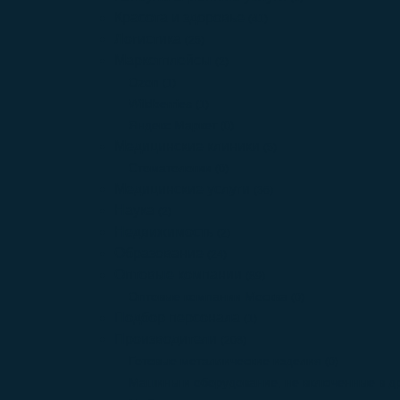
Красота и здоровье
(41)
Логистика
(25)
Маркетплейсы
(2)
Ozon
(1)
Wildberries
(1)
Яндекс Маркет
(0)
Медицинские клиники
(5)
Стоматологии
(0)
Медицинские услуги
(36)
Наука
(2)
Недвижимость
(2)
Образование
(24)
Оптовые компании
(89)
Оптовые компании Москва
(0)
Подбор персонала
(1)
Производители
(208)
Готовые металлические изделия
(0)
Машины и оборудование, не включенные в др