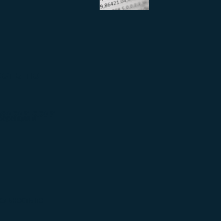
ость по
–
880.00
₽
0.00
₽
ференций и
ельность по