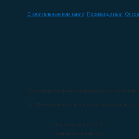
Строительные компании
,
Производители
,
Оптов
Все базы актуальны на
август 2026
Описание
База данных включает информацию о компаниях 
82.3 Деятельность по организации конференций и вы
Всего компаний:
3478
Компаний с email:
1955