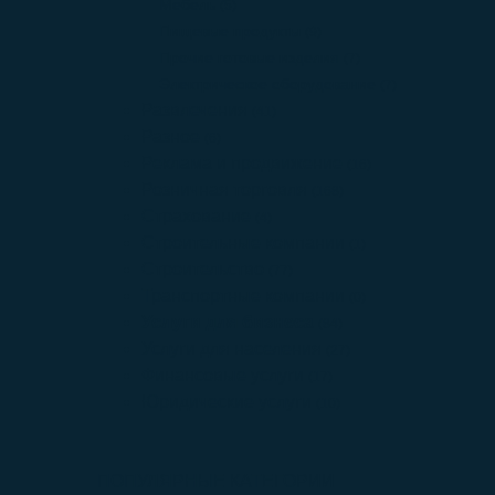
Мебель
(5)
Пищевые продукты
(9)
Прочие готовые изделия
(7)
Электрическое оборудование
(7)
Развлечения
(41)
Разное
(6)
Реклама и продвижение
(16)
Розничная торговля
(168)
Страхование
(4)
Строительные компании
(1)
Строительство
(77)
Транспортные компании
(0)
Услуги для бизнеса
(84)
Услуги для населения
(27)
Финансовые услуги
(17)
Юридические услуги
(10)
ПОПУЛЯРНЫЕ КАТЕГОРИИ