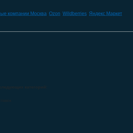
ые компании Москва
,
Ozon
,
Wildberries
,
Яндекс Маркет
следующих категорий:
ставок