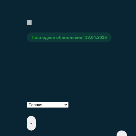
Последнее обновление: 13.04.2026
База организаций «Деятельн
организации конференций и
выставок»
1.
База организаций «Деятельность по организации кон
выставок» ОКВЭД 82.3
Количество компаний:
3478
Количество email:
1955
Количество телефонов:
1275
Количество товара База организаций "Деят