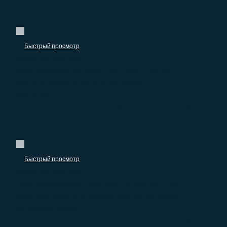
Быстрый просмотр
Услуги для бизнеса
База организаций «Аренда и лизинг прочих
машин и оборудования и материальных
средств»
–
5.070.00
₽
0.00
₽
Быстрый просмотр
Услуги для бизнеса
База организаций «Аренда интеллектуальной
собственности и подобной продукции, кроме
авторских прав»
–
780.00
₽
0.00
₽