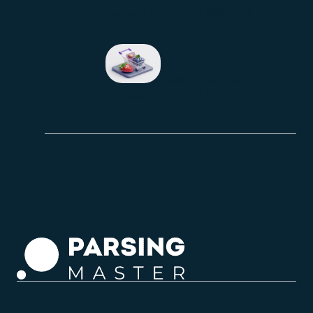
0.00
₽
–
3.650.00
₽
центров
База продавцов
0.00
₽
–
(селлеров) OZON
9.900.00
₽