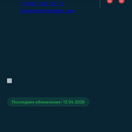
0
0
+7 (920) 909-36-72
info@parsingmaster.com
КАТАЛОГ
УСЛУГИ ДЛЯ БИЗНЕСА
БАЗА ОРГАНИЗАЦИЙ «ДЕЯТЕЛЬНОСТЬ
ГОЛОВНЫХ ОФИСОВ»
Последнее обновление: 13.04.2026
База организаций
«Деятельность головных
офисов»
1