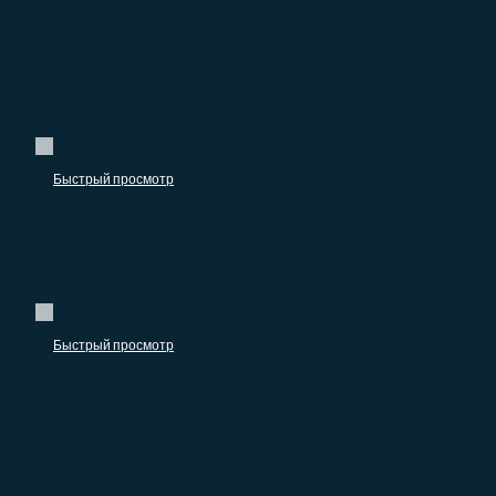
Похожие продукты
Быстрый просмотр
Услуги для бизнеса
База компаний: Компьютерные услуги
Быстрый просмотр
Услуги для бизнеса
База компаний: Диспетчерские службы
–
990.00
₽
0.00
₽