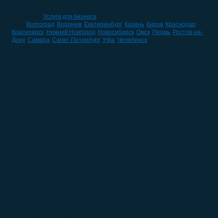
ОКВЭД 0 0
Категория:
Услуги для бизнеса
Теги:
Волгоград
,
Воронеж
,
Екатеринбург
,
Казань
,
Киров
,
Краснодар
,
Красноярск
,
Нижний Новгород
,
Новосибирск
,
Омск
,
Пермь
,
Ростов-на-
Дону
,
Самара
,
Санкт-Петербург
,
Уфа
,
Челябинск
НАВИГАЦИЯ ПО КАТАЛОГУ
HoReCa
(59)
IT компании
(10)
Автомобили
(47)
Без категории
(0)
Благоустройство
(3)
Бытовые услуги
(44)
Ветеринарные услуги
(7)
Доски объявлений
(0)
Интернет-магазины
(4)
Интернет-магазины Москвы
(0)
Консультационные услуги
(8)
Красота и здоровье
(41)
Логистика