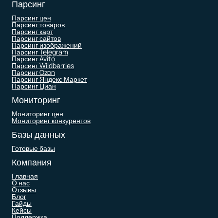
Парсинг
Парсинг цен
Парсинг товаров
Парсинг карт
Парсинг сайтов
Парсинг изображений
Парсинг Telegram
Парсинг Avito
Парсинг Wildberries
Парсинг Ozon
Парсинг Яндекс Маркет
Парсинг Циан
Мониторинг
Мониторинг цен
Мониторинг конкурентов
Базы данных
Готовые базы
Компания
Главная
О нас
Отзывы
Блог
Гайды
Кейсы
Поддержка