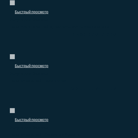
Быстрый просмотр
Услуги для бизнеса
База организаций «Деятельность рекламная»
–
7.450.00
₽
0.00
₽
Быстрый просмотр
Услуги для бизнеса
База компаний: Бухгалтер
–
2.900.00
₽
0.00
₽
Быстрый просмотр
Услуги для бизнеса
База компаний: Офисная бумага