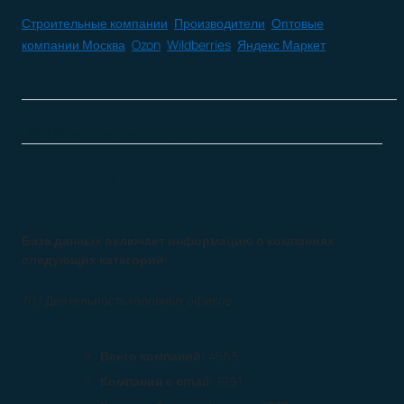
Строительные компании
,
Производители
,
Оптовые
компании Москва
,
Ozon
,
Wildberries
,
Яндекс Маркет
Все базы актуальны на
август 2026
Описание
База данных включает информацию о компаниях
следующих категорий:
70.1 Деятельность головных офисов
Всего компаний:
4563
Компаний с email:
1991