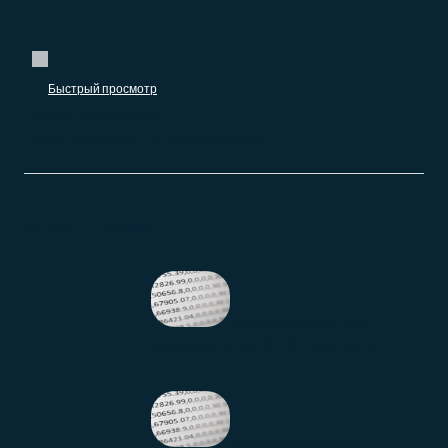
Быстрый просмотр
Услуги для бизнеса
База компаний: Лицензирование
САМЫЕ НОВЫЕ
База строительных
0.00
₽
–
21.400.00
₽
компаний
База медицинских