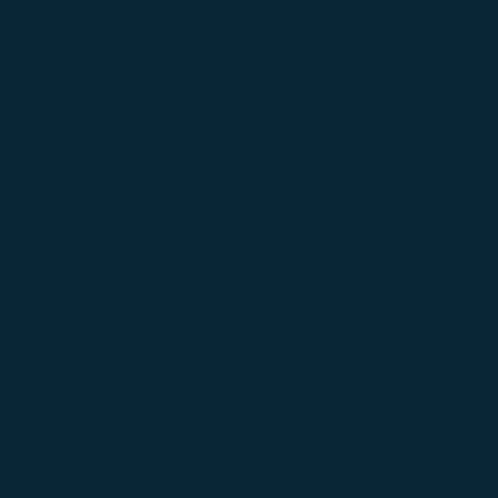
Пищевые продукты
(9)
Прочие готовые изделия
(7)
Электрическое оборудование
(7)
Развлечения
(41)
Разное
(6)
Реклама и продвижение
(16)
Розничная торговля
(168)
Страхование
(4)
Строительные компании
(1)
Строительство
(77)
Транспортные компании
(0)
Услуги для бизнеса
(84)
Услуги для населения
(27)
Финансовые услуги
(17)
Юридические услуги
(10)
ПОПУЛЯРНЫЕ КАТЕГОРИИ