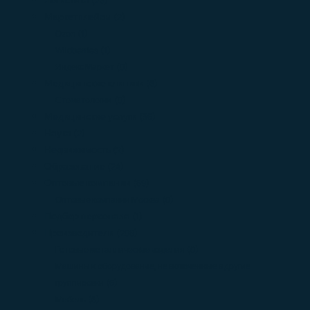
(25)
Маркетплейсы
(2)
Ozon
(1)
Wildberries
(1)
Яндекс Маркет
(0)
Медицинские клиники
(5)
Стоматологии
(0)
Медицинские услуги
(36)
Наука
(2)
Недвижимость
(2)
Образование
(24)
Оптовые компании
(89)
Оптовые компании Москва
(0)
Подбор персонала
(1)
Производители
(208)
Готовые металлические изделия
(0)
Машины и оборудование, не включенные в другие
группировки
(6)
Мебель
(5)