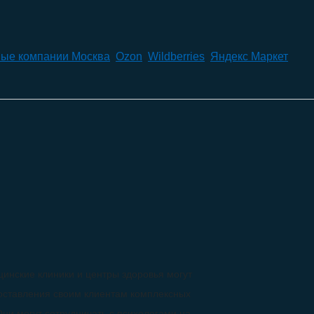
ые компании Москва
,
Ozon
,
Wildberries
,
Яндекс Маркет
инские клиники и центры здоровья могут
доставления своим клиентам комплексных
Они могут сотрудничать с психологами на