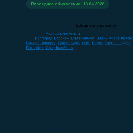
Последнее обновление: 13.04.2026
База компаний: Услуги психо
База компаний: Услуги психолога
Добавить в корзину
Категория:
Медицинские услуги
Теги:
Волгоград
,
Воронеж
,
Екатеринбург
,
Казань
,
Киров
,
Красн
Нижний Новгород
,
Новосибирск
,
Омск
,
Пермь
,
Ростов-на-Дону
,
Петербург
,
Уфа
,
Челябинск
НАВИГАЦИЯ ПО КАТАЛОГУ
HoReCa
(59)
IT компании
(10)
Автомобили
(47)
Без категории
(0)
Благоустройство
(3)
Бытовые услуги
(44)
Ветеринарные услуги
(7)
Доски объявлений
(0)
Интернет-магазины
(4)