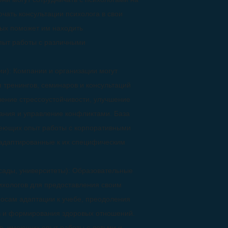
чать консультации психолога в свои
ых поможет им находить
пыт работы с различными
и): Компании и организации могут
я тренингов, семинаров и консультаций
шение стрессоустойчивости, улучшение
ания и управление конфликтами. База
меющих опыт работы с корпоративными
 адаптированные к их специфическим
сады, университеты): Образовательные
ихологов для предоставления своим
росам адаптации к учебе, преодоления
в и формирования здоровых отношений.
в, имеющих опыт работы с детьми и