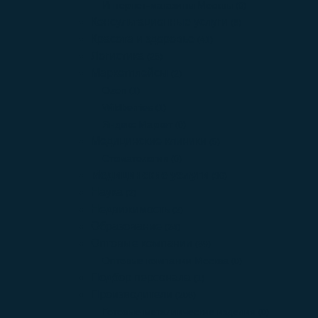
Интернет-магазины Москвы
(0)
Консультационные услуги
(8)
Красота и здоровье
(41)
Логистика
(25)
Маркетплейсы
(2)
Ozon
(1)
Wildberries
(1)
Яндекс Маркет
(0)
Медицинские клиники
(5)
Стоматологии
(0)
Медицинские услуги
(36)
Наука
(2)
Недвижимость
(2)
Образование
(24)
Оптовые компании
(89)
Оптовые компании Москва
(0)
Подбор персонала
(1)
Производители
(208)
Готовые металлические изделия
(0)