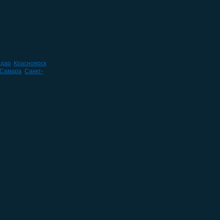
лога
одар
,
Красноярск
,
Самара
,
Санкт-