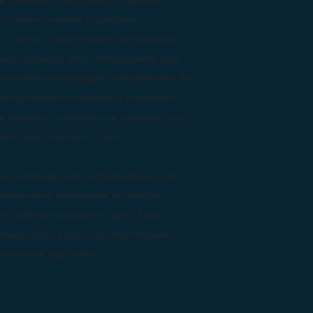
 психологической поддержки.
е службы и организации, оказывающие
ой ситуации, могут использовать базу
клиентам консультаций, направленных на
 эмоциональных проблем и улучшение
м находить специалистов, имеющих опыт
акже предлагающих услуги,
ы и команды могут использовать услуги
авленной на повышение мотивации,
и развитие командного духа. База
еющих опыт работы со спортсменами, а
гической подготовки.