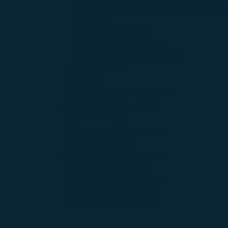
Машины и оборудование, не включенные в др
Мебель
(5)
Пищевые продукты
(9)
Прочие готовые изделия
(7)
Электрическое оборудование
(7)
Развлечения
(41)
Разное
(6)
Реклама и продвижение
(16)
Розничная торговля
(168)
Страхование
(4)
Строительные компании
(1)
Строительство
(77)
Транспортные компании
(0)
Услуги для бизнеса
(84)
Услуги для населения
(27)
Финансовые услуги
(17)
Юридические услуги
(10)