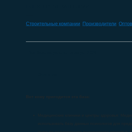
ПОПУЛЯРНЫЕ КАТЕГОРИИ
Строительные компании
,
Производители
,
Оптов
Все базы актуальны на
август 2026
Описание
Вот кому пригодится эта база:
Медицинские клиники и центры здоровья: Медиц
использовать базу данных психологов для пре
услуг по поддержанию психического здоровья. 