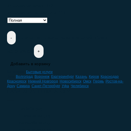
Количество email:
142
Количество телефонов:
112
Количество товара База компаний: Ремонт
мотоциклов
Добавить в корзину
Категория:
Бытовые услуги
Теги:
Волгоград
,
Воронеж
,
Екатеринбург
,
Казань
,
Киров
,
Краснодар
,
Красноярск
,
Нижний Новгород
,
Новосибирск
,
Омск
,
Пермь
,
Ростов-на-
Дону
,
Самара
,
Санкт-Петербург
,
Уфа
,
Челябинск
НАВИГАЦИЯ ПО КАТАЛОГУ
HoReCa
(59)
IT компании
(10)
Автомобили
(47)
Без категории
(0)