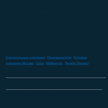
Транспортные компании
(0)
Услуги для бизнеса
(84)
Услуги для населения
(27)
Финансовые услуги
(17)
Юридические услуги
(10)
ПОПУЛЯРНЫЕ КАТЕГОРИИ
Строительные компании
,
Производители
,
Оптовые
компании Москва
,
Ozon
,
Wildberries
,
Яндекс Маркет
Все базы актуальны на
август 2026
Описание