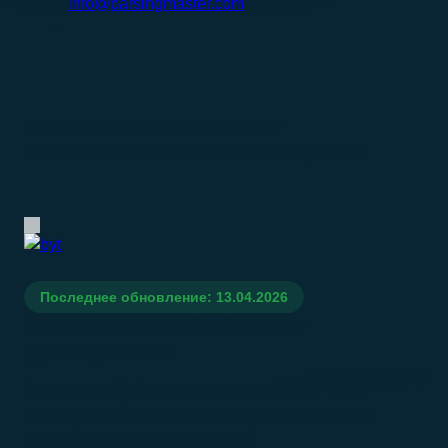
info@parsingmaster.com
КАТАЛОГ
БЫТОВЫЕ УСЛУГИ
БАЗА КОМПАНИЙ: РЕМОНТ МОТОЦИКЛОВ
Последнее обновление: 13.04.2026
База компаний: Ремонт
мотоциклов
–
990.00
₽
0.00
₽
База компаний: Ремонт мотоциклов/nОКВЭД 45.40.2
Техническое обслуживание и ремонт мотоциклов, их
деталей, узлов и принадлежностей
Количество компаний:
609