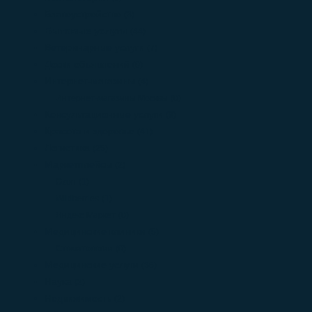
Благоустройство
(3)
Бытовые услуги
(44)
Ветеринарные услуги
(7)
Доски объявлений
(0)
Интернет-магазины
(4)
Интернет-магазины Москвы
(0)
Консультационные услуги
(8)
Красота и здоровье
(41)
Логистика
(25)
Маркетплейсы
(2)
Ozon
(1)
Wildberries
(1)
Яндекс Маркет
(0)
Медицинские клиники
(5)
Стоматологии
(0)
Медицинские услуги
(36)
Наука
(2)
Недвижимость
(2)