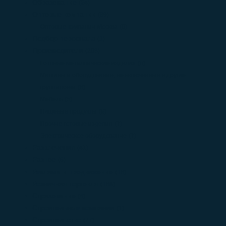
Образование
(24)
Оптовые компании
(89)
Оптовые компании Москва
(0)
Подбор персонала
(1)
Производители
(208)
Готовые металлические изделия
(0)
Машины и оборудование, не включенные в другие
группировки
(6)
Мебель
(5)
Пищевые продукты
(9)
Прочие готовые изделия
(7)
Электрическое оборудование
(7)
Развлечения
(41)
Разное
(6)
Реклама и продвижение
(16)
Розничная торговля
(168)
Страхование
(4)
Строительные компании
(1)
Строительство
(77)