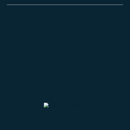
САМЫЕ НОВЫЕ
0.00
₽
База строительных компаний
–
21.400.00
₽
0.00
₽
–
База медицинских центров
3.650.00
₽
База продавцов (селлеров) OZON