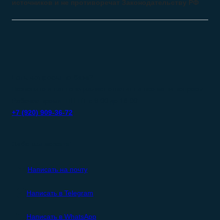
источников и не противоречат Законодательству РФ
Есть вопросы по базе?
Позвоните и наш специалист ответит на все ваши вопросы.
Рабочее время: ПН-ПТ с 9:00 до 18:00
+7 (920) 909-36-72
Либо вы можете:
Написать на почту
Написать в Telegram
Написать в WhatsApp