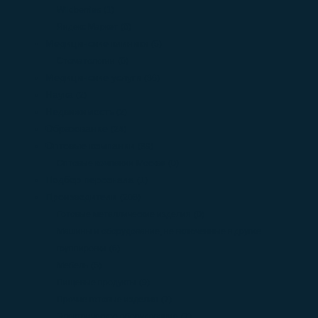
Wildberries
(1)
Яндекс Маркет
(0)
Медицинские клиники
(5)
Стоматологии
(0)
Медицинские услуги
(36)
Наука
(2)
Недвижимость
(2)
Образование
(24)
Оптовые компании
(89)
Оптовые компании Москва
(0)
Подбор персонала
(1)
Производители
(208)
Готовые металлические изделия
(0)
Машины и оборудование, не включенные в другие
группировки
(6)
Мебель
(5)
Пищевые продукты
(9)
Прочие готовые изделия
(7)
Электрическое оборудование
(7)