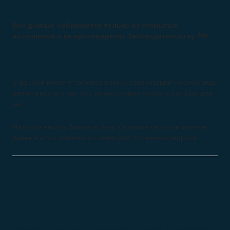
Все данные собираются только из открытых
источников и не противоречат Законодательству РФ
В данный момент готового списка организаций по этой виду
деятельности у нас нет, но мы можем собрать эту базу для
вас.
Нажмите кнопку Заказать базу. Оставьте свои контактные
данные и мы свяжемся с вами для уточнения запроса
Есть вопросы по базе?
Позвоните и наш специалист ответит на все ваши вопросы.