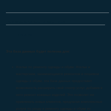
Все базы актуальны на
август 2026
Описание
Эта база данных будет полезна для:
Ателье по ремонту одежды и обуви: Ателье и
мастерским, занимающимся ремонтом и пошивом
одежды и обуви, эта база данных предоставит
возможность расширить свой спектр услуг, добавив в
него ремонт кожаных изделий. Это позволит им
привлекать новых клиентов, предлагая комплексные
услуги по уходу и ремонту одежды и обуви из