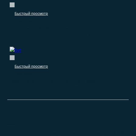
Быстрый просмотр
Бытовые услуги
База компаний: Обувь ремонт
–
990.00
₽
0.00
₽
Быстрый просмотр
Бытовые услуги
База компаний: Электродвигатели ремонт
–
2.490.00
₽
0.00
₽
САМЫЕ НОВЫЕ
0.00
₽
База строительных компаний