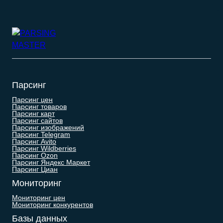
Парсинг
Парсинг цен
Парсинг товаров
Парсинг карт
Парсинг сайтов
Парсинг изображений
Парсинг Telegram
Парсинг Avito
Парсинг Wildberries
Парсинг Ozon
Парсинг Яндекс Маркет
Парсинг Циан
Мониторинг
Мониторинг цен
Мониторинг конкурентов
Базы данных