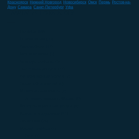
Красноярск
,
Нижний Новгород
,
Новосибирск
,
Омск
,
Пермь
,
Ростов-на-
Дону
,
Самара
,
Санкт-Петербург
,
Уфа
НАВИГАЦИЯ ПО КАТАЛОГУ
HoReCa
(59)
IT компании
(10)
Автомобили
(47)
Без категории
(0)
Благоустройство
(3)
Бытовые услуги
(44)
Ветеринарные услуги
(7)
Доски объявлений
(0)
Интернет-магазины
(4)
Интернет-магазины Москвы
(0)
Консультационные услуги
(8)
Красота и здоровье
(41)
Логистика
(25)
Маркетплейсы
(2)
Ozon
(1)