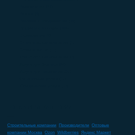
Развлечения
(41)
Разное
(6)
Реклама и продвижение
(16)
Розничная торговля
(168)
Страхование
(4)
Строительные компании
(1)
Строительство
(77)
Транспортные компании
(0)
Услуги для бизнеса
(84)
Услуги для населения
(27)
Финансовые услуги
(17)
Юридические услуги
(10)
ПОПУЛЯРНЫЕ КАТЕГОРИИ
Строительные компании
,
Производители
,
Оптовые
компании Москва
,
Ozon
,
Wildberries
,
Яндекс Маркет