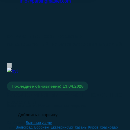
info@parsingmaster.com
КАТАЛОГ
БЫТОВЫЕ УСЛУГИ
БАЗА КОМПАНИЙ: РЕМОНТ КОЖАНЫХ ИЗДЕЛИЙ
Последнее обновление: 13.04.2026
База компаний: Ремонт кожаных
изделий
База компаний: Ремонт кожаных изделий
Добавить в корзину
Категория:
Бытовые услуги
Теги:
Волгоград
,
Воронеж
,
Екатеринбург
,
Казань
,
Киров
,
Краснодар
,