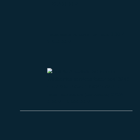
–
21.400.00
₽
0.00
₽
–
База медицинских центров
3.650.00
₽
База продавцов (селлеров) OZON
0.00
₽
–
9.900.00
₽