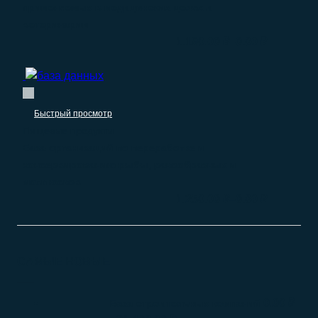
применяемых в медицинских целях и
ветеринарии
–
1.190.00
₽
0.00
₽
Быстрый просмотр
Пищевые продукты
База организаций по переработке и
консервированию рыбы, ракообразных и
моллюсков
–
1.250.00
₽
0.00
₽
САМЫЕ НОВЫЕ
0.00
₽
База строительных компаний