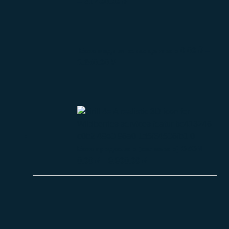
–
21.400.00
₽
0.00
₽
–
База медицинских центров
3.650.00
₽
База продавцов (селлеров) OZON
0.00
₽
–
9.900.00
₽