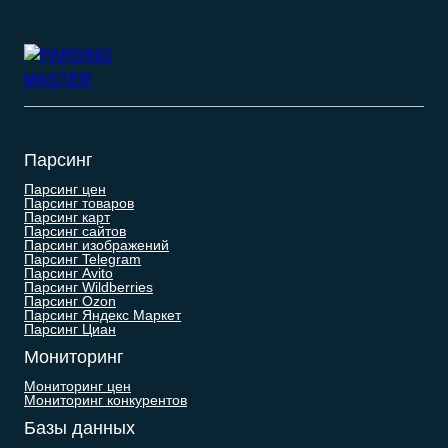
Парсинг
Парсинг цен
Парсинг товаров
Парсинг карт
Парсинг сайтов
Парсинг изображений
Парсинг Telegram
Парсинг Avito
Парсинг Wildberries
Парсинг Ozon
Парсинг Яндекс Маркет
Парсинг Циан
Мониторинг
Мониторинг цен
Мониторинг конкурентов
Базы данных