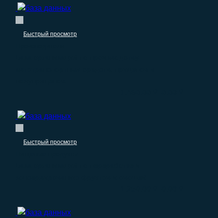
Быстрый просмотр
Производители
База организаций по производству
автотранспортных средств, прицепов и
полуприцепов
–
1.490.00
₽
0.00
₽
Быстрый просмотр
Пищевые продукты
База организаций по переработке и
консервированию фруктов и овощей
–
1.250.00
₽
0.00
₽