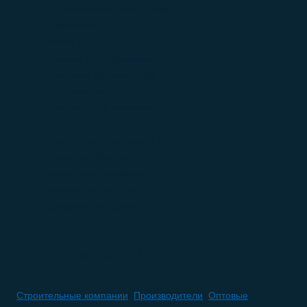
Электрическое оборудование
(7)
Развлечения
(41)
Разное
(6)
Реклама и продвижение
(16)
Розничная торговля
(168)
Страхование
(4)
Строительные компании
(1)
Строительство
(77)
Транспортные компании
(0)
Услуги для бизнеса
(84)
Услуги для населения
(27)
Финансовые услуги
(17)
Юридические услуги
(10)
ПОПУЛЯРНЫЕ КАТЕГОРИИ
Строительные компании
,
Производители
,
Оптовые