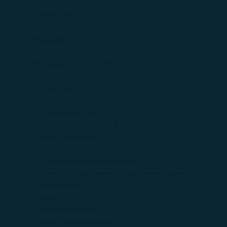
Ozon
(1)
Wildberries
(1)
Яндекс Маркет
(0)
Медицинские клиники
(5)
Стоматологии
(0)
Медицинские услуги
(36)
Наука
(2)
Недвижимость
(2)
Образование
(24)
Оптовые компании
(89)
Оптовые компании Москва
(0)
Подбор персонала
(1)
Производители
(208)
Готовые металлические изделия
(0)
Машины и оборудование, не включенные в другие
группировки
(6)
Мебель
(5)
Пищевые продукты
(9)
Прочие готовые изделия
(7)