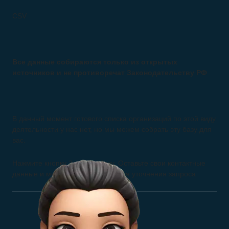
CSV
Все данные собираются только из открытых
источников и не противоречат Законодательству РФ
В данный момент готового списка организаций по этой виду
деятельности у нас нет, но мы можем собрать эту базу для
вас.
Нажмите кнопку Заказать базу. Оставьте свои контактные
данные и мы свяжемся с вами для уточнения запроса