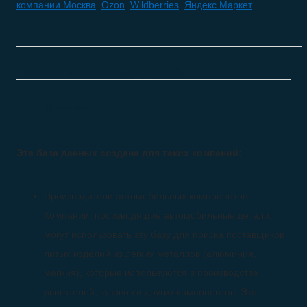
компании Москва
,
Ozon
,
Wildberries
,
Яндекс Маркет
Все базы актуальны на
август 2026
Описание
Эта база данных создана для таких компаний:
Производители автомобильных компонентов:
Компании, производящие автомобильные детали,
могут использовать эту базу для поиска поставщиков
литых изделий из легких металлов (алюминия,
магния), которые используются в производстве
двигателей, кузовов и других компонентов. Это