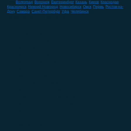
Теги:
Волгоград
,
Воронеж
,
Екатеринбург
,
Казань
,
Киров
,
Краснодар
,
Красноярск
,
Нижний Новгород
,
Новосибирск
,
Омск
,
Пермь
,
Ростов-на-
Дону
,
Самара
,
Санкт-Петербург
,
Уфа
,
Челябинск
НАВИГАЦИЯ ПО КАТАЛОГУ
HoReCa
(59)
IT компании
(10)
Автомобили
(47)
Без категории
(0)
Благоустройство
(3)
Бытовые услуги
(44)
Ветеринарные услуги
(7)
Доски объявлений
(0)
Интернет-магазины
(4)
Интернет-магазины Москвы
(0)
Консультационные услуги
(8)
Красота и здоровье
(41)
Логистика
(25)
Маркетплейсы
(2)