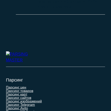
База продавцов (селлеров) OZON
0.00
₽
–
9.900.00
₽
Парсинг
Парсинг цен
Парсинг товаров
Парсинг карт
Парсинг сайтов
Парсинг изображений
Парсинг Telegram
Парсинг Avito