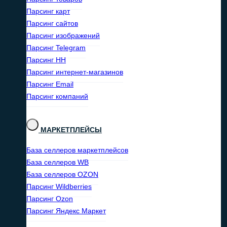
Парсинг карт
Парсинг сайтов
Парсинг изображений
Парсинг Telegram
Парсинг HH
Парсинг интернет-магазинов
Парсинг Email
Парсинг компаний
МАРКЕТПЛЕЙСЫ
База селлеров маркетплейсов
База селлеров WB
База селлеров OZON
Парсинг Wildberries
Парсинг Ozon
Парсинг Яндекс Маркет