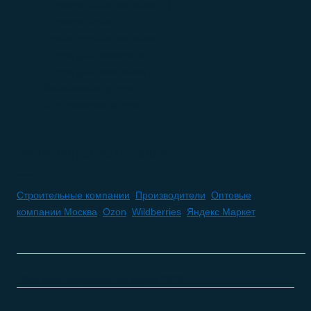
Строительные компании
(1)
Строительство
(77)
Транспортные компании
(0)
Услуги для бизнеса
(84)
Услуги для населения
(27)
Финансовые услуги
(17)
Юридические услуги
(10)
ПОПУЛЯРНЫЕ КАТЕГОРИИ
Строительные компании
,
Производители
,
Оптовые
компании Москва
,
Ozon
,
Wildberries
,
Яндекс Маркет
Все базы актуальны на
август 2026