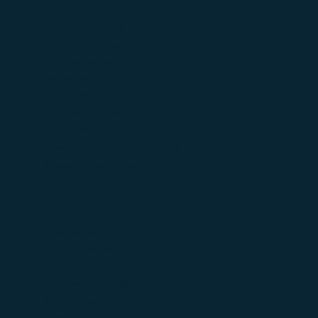
Автомобили
(47)
Без категории
(0)
Благоустройство
(3)
Бытовые услуги
(44)
Ветеринарные услуги
(7)
Доски объявлений
(0)
Интернет-магазины
(4)
Интернет-магазины Москвы
(0)
Консультационные услуги
(8)
Красота и здоровье
(41)
Логистика
(25)
Маркетплейсы
(2)
Ozon
(1)
Wildberries
(1)
Яндекс Маркет
(0)
Медицинские клиники
(5)
Стоматологии
(0)
Медицинские услуги
(36)
Наука