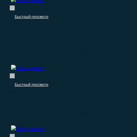
Быстрый просмотр
Пищевые продукты
База организаций по переработке и
консервированию рыбы, ракообразных и
моллюсков
–
1.250.00
₽
0.00
₽
Быстрый просмотр
Мебель
База организаций по производству прочей
мебели
–
1.490.00
₽
0.00
₽