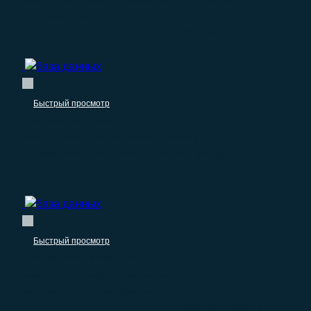
пищевых продуктов
–
1.490.00
₽
0.00
₽
Быстрый просмотр
Пищевые продукты
База организаций по переработке и
консервированию мяса и мясной продукции
–
2.670.00
₽
0.00
₽
Быстрый просмотр
Прочие готовые изделия
База организаций по производству
музыкальных инструментов
–
290.00
₽
0.00
₽