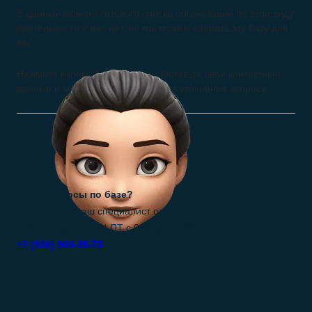
В данный момент готового списка организаций по этой виду
деятельности у нас нет, но мы можем собрать эту базу для
вас.
Нажмите кнопку Заказать базу. Оставьте свои контактные
данные и мы свяжемся с вами для уточнения запроса
Есть вопросы по базе?
Позвоните и наш специалист ответит на все ваши вопросы.
Рабочее время: ПН-ПТ с 9:00 до 18:00
+7 (920) 909-36-72
Либо вы можете: