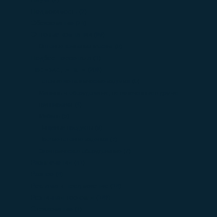
(2)
Недвижимость
(2)
Образование
(24)
Оптовые компании
(89)
Оптовые компании Москва
(0)
Подбор персонала
(1)
Производители
(208)
Готовые металлические изделия
(0)
Машины и оборудование, не включенные в другие
группировки
(6)
Мебель
(5)
Пищевые продукты
(9)
Прочие готовые изделия
(7)
Электрическое оборудование
(7)
Развлечения
(41)
Разное
(6)
Реклама и продвижение
(16)
Розничная торговля
(168)
Страхование
(4)