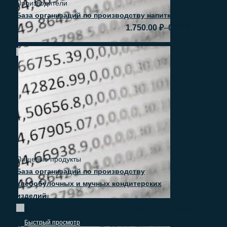
Производители
База организаций по производству напитков
–
1.750.00
₽
0.00
₽
Быстрый просмотр
Пищевые продукты
База организаций по производству
хлебобулочных и мучных кондитерских
изделий
–
1.490.00
₽
0.00
₽
Быстрый просмотр