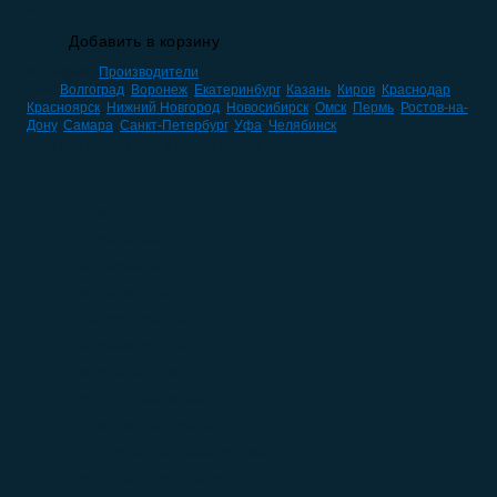
защищенного грунта
Добавить в корзину
Категория:
Производители
Теги:
Волгоград
,
Воронеж
,
Екатеринбург
,
Казань
,
Киров
,
Краснодар
,
Красноярск
,
Нижний Новгород
,
Новосибирск
,
Омск
,
Пермь
,
Ростов-на-
Дону
,
Самара
,
Санкт-Петербург
,
Уфа
,
Челябинск
НАВИГАЦИЯ ПО КАТАЛОГУ
HoReCa
(59)
IT компании
(10)
Автомобили
(47)
Без категории
(0)
Благоустройство
(3)
Бытовые услуги
(44)
Ветеринарные услуги
(7)
Доски объявлений
(0)
Интернет-магазины
(4)
Интернет-магазины Москвы
(0)
Консультационные услуги
(8)