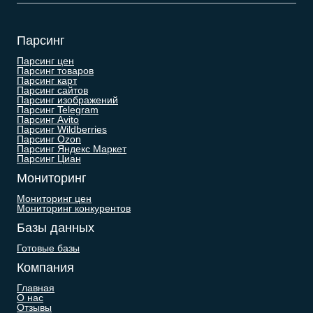
Парсинг
Парсинг цен
Парсинг товаров
Парсинг карт
Парсинг сайтов
Парсинг изображений
Парсинг Telegram
Парсинг Avito
Парсинг Wildberries
Парсинг Ozon
Парсинг Яндекс Маркет
Парсинг Циан
Мониторинг
Мониторинг цен
Мониторинг конкурентов
Базы данных
Готовые базы
Компания
Главная
О нас
Отзывы