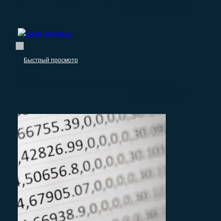
–
1.490.00
₽
0.00
₽
Быстрый просмотр
Мебель
База организаций по производству матрасов
–
970.00
₽
0.00
₽