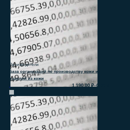
Производители
База организаций по производству кожи и
изделий из кожи
–
1.190.00
₽
0.00
₽
Быстрый просмотр