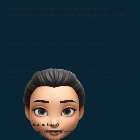
Все данные собираются только из открытых
источников и не противоречат Законодательству РФ
В данный момент готового списка организаций по этой виду
деятельности у нас нет, но мы можем собрать эту базу для
вас.
Нажмите кнопку Заказать базу. Оставьте свои контактные
данные и мы свяжемся с вами для уточнения запроса
Есть вопросы по базе?
Позвоните и наш специалист ответит на все ваши вопросы.
Рабочее время: ПН-ПТ с 9:00 до 18:00