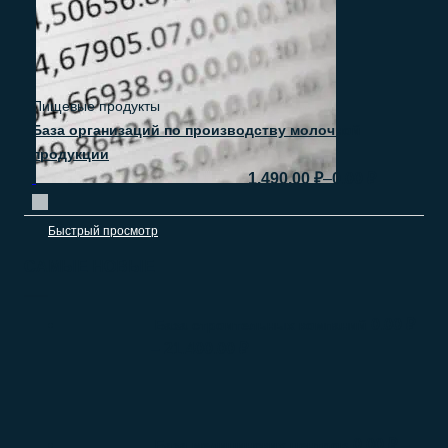
Пищевые продукты
База организаций по производству молочной
продукции
–
1.490.00
₽
0.00
₽
Быстрый просмотр
САМЫЕ НОВЫЕ
0.00
₽
База строительных компаний
–
21.400.00
₽
0.00
₽
–
База медицинских центров