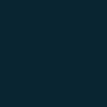
Красота и здоровье
(41)
Логистика
(25)
Маркетплейсы
(2)
Ozon
(1)
Wildberries
(1)
Яндекс Маркет
(0)
Медицинские клиники
(5)
Стоматологии
(0)
Медицинские услуги
(36)
Наука
(2)
Недвижимость
(2)
Образование
(24)
Оптовые компании
(89)
Оптовые компании Москва
(0)
Подбор персонала
(1)
Производители
(208)
Готовые металлические изделия
(0)
Машины и оборудование, не включенные в другие
группировки
(6)