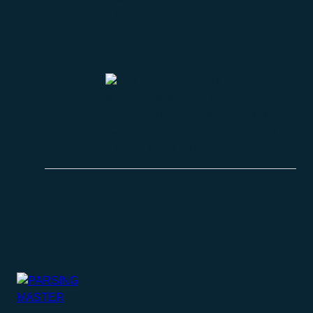
3.650.00
₽
База продавцов (селлеров) OZON
0.00
₽
–
9.900.00
₽