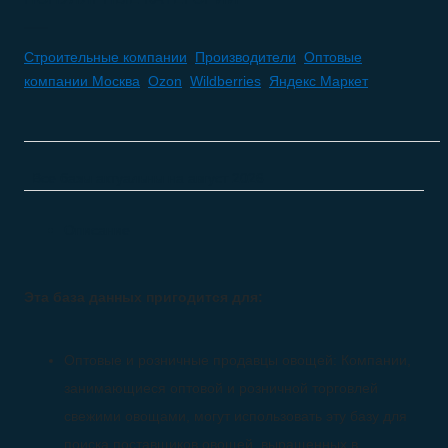
Строительные компании
,
Производители
,
Оптовые
компании Москва
,
Ozon
,
Wildberries
,
Яндекс Маркет
Все базы актуальны на
август 2026
Описание
Эта база данных пригодится для:
Оптовые и розничные продавцы овощей: Компании,
занимающиеся оптовой и розничной торговлей
свежими овощами, могут использовать эту базу для
поиска поставщиков овощей, выращенных в