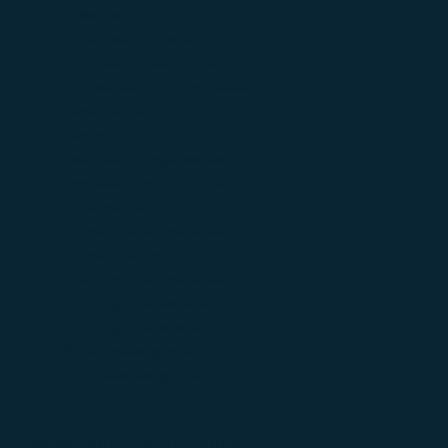
Мебель
(5)
Пищевые продукты
(9)
Прочие готовые изделия
(7)
Электрическое оборудование
(7)
Развлечения
(41)
Разное
(6)
Реклама и продвижение
(16)
Розничная торговля
(168)
Страхование
(4)
Строительные компании
(1)
Строительство
(77)
Транспортные компании
(0)
Услуги для бизнеса
(84)
Услуги для населения
(27)
Финансовые услуги
(17)
Юридические услуги
(10)
ПОПУЛЯРНЫЕ КАТЕГОРИИ