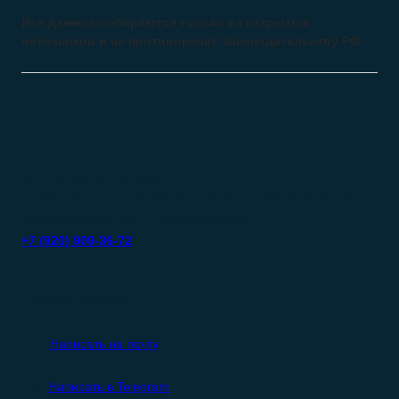
Все данные собираются только из открытых
источников и не противоречат Законодательству РФ
Есть вопросы по базе?
Позвоните и наш специалист ответит на все ваши вопросы.
Рабочее время: ПН-ПТ с 9:00 до 18:00
+7 (920) 909-36-72
Либо вы можете:
Написать на почту
Написать в Telegram