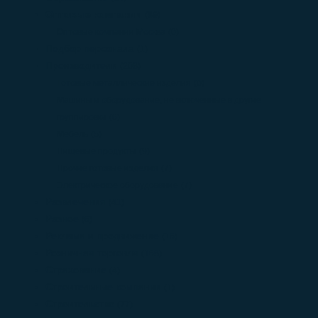
Оптовые компании
(89)
Оптовые компании Москва
(0)
Подбор персонала
(1)
Производители
(208)
Готовые металлические изделия
(0)
Машины и оборудование, не включенные в другие
группировки
(6)
Мебель
(5)
Пищевые продукты
(9)
Прочие готовые изделия
(7)
Электрическое оборудование
(7)
Развлечения
(41)
Разное
(6)
Реклама и продвижение
(16)
Розничная торговля
(168)
Страхование
(4)
Строительные компании
(1)
Строительство
(77)