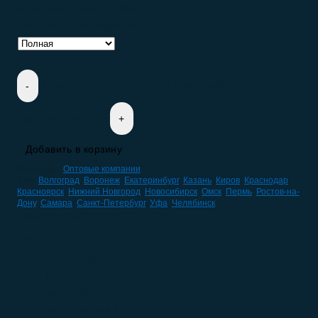
Количество email:
7484
Количество телефонов:
7101
Количество товара База компаний: Оптовая
продажа овощей
Добавить в корзину
Категория:
Оптовые компании
Теги:
Волгоград
,
Воронеж
,
Екатеринбург
,
Казань
,
Киров
,
Краснодар
,
Красноярск
,
Нижний Новгород
,
Новосибирск
,
Омск
,
Пермь
,
Ростов-на-
Дону
,
Самара
,
Санкт-Петербург
,
Уфа
,
Челябинск
НАВИГАЦИЯ ПО КАТАЛОГУ
HoReCa
(59)
IT компании
(10)
Автомобили
(47)
Без категории
(0)