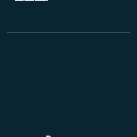
Оптовые компании
База компаний: Поставщик металлов
–
2.490.00
₽
0.00
₽
САМЫЕ НОВЫЕ
0.00
₽
База строительных компаний
–
21.400.00
₽
0.00
₽
–
База медицинских центров
3.650.00
₽