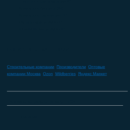
Транспортные компании
(0)
Услуги для бизнеса
(84)
Услуги для населения
(27)
Финансовые услуги
(17)
Юридические услуги
(10)
ПОПУЛЯРНЫЕ КАТЕГОРИИ
Строительные компании
,
Производители
,
Оптовые
компании Москва
,
Ozon
,
Wildberries
,
Яндекс Маркет
Все базы актуальны на
август 2026
Описание