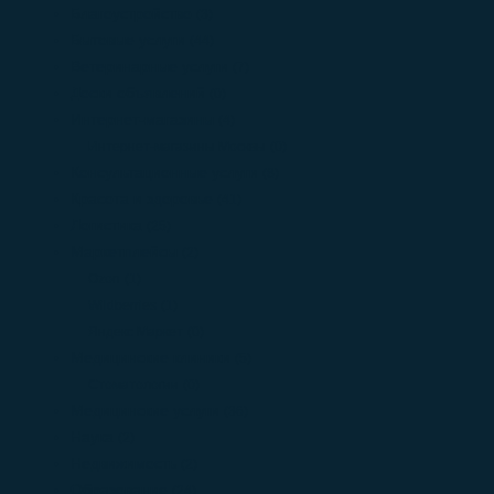
Благоустройство
(3)
Бытовые услуги
(44)
Ветеринарные услуги
(7)
Доски объявлений
(0)
Интернет-магазины
(4)
Интернет-магазины Москвы
(0)
Консультационные услуги
(8)
Красота и здоровье
(41)
Логистика
(25)
Маркетплейсы
(2)
Ozon
(1)
Wildberries
(1)
Яндекс Маркет
(0)
Медицинские клиники
(5)
Стоматологии
(0)
Медицинские услуги
(36)
Наука
(2)
Недвижимость
(2)
Образование
(24)