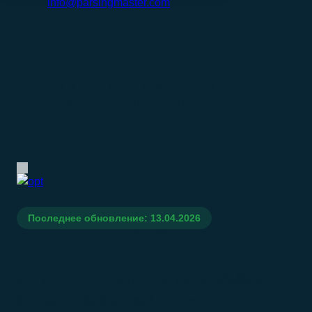
info@parsingmaster.com
КАТАЛОГ
ОПТОВЫЕ КОМПАНИИ
БАЗА КОМПАНИЙ: ОПТОВАЯ ПРОДАЖА
ОВОЩЕЙ
Последнее обновление: 13.04.2026
База компаний: Оптовая
продажа овощей
–
1.990.00
₽
0.00
₽
База компаний: Оптовая продажа овощей/nОКВЭД 46.31
Торговля оптовая фруктами и овощами
Количество компаний:
18919