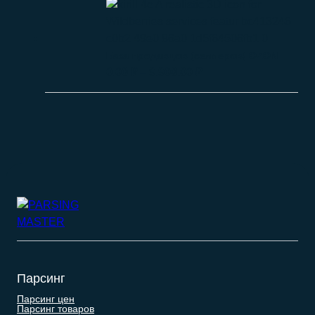
База продавцов (селлеров) OZON
0.00
₽
–
9.900.00
₽
Парсинг
Парсинг цен
Парсинг товаров