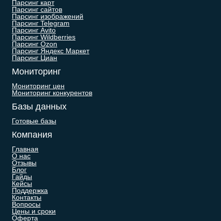
Парсинг карт
Парсинг сайтов
Парсинг изображений
Парсинг Telegram
Парсинг Avito
Парсинг Wildberries
Парсинг Ozon
Парсинг Яндекс Маркет
Парсинг Циан
Мониторинг
Мониторинг цен
Мониторинг конкурентов
Базы данных
Готовые базы
Компания
Главная
О нас
Отзывы
Блог
Гайды
Кейсы
Поддержка
Контакты
Вопросы
Цены и сроки
Оферта