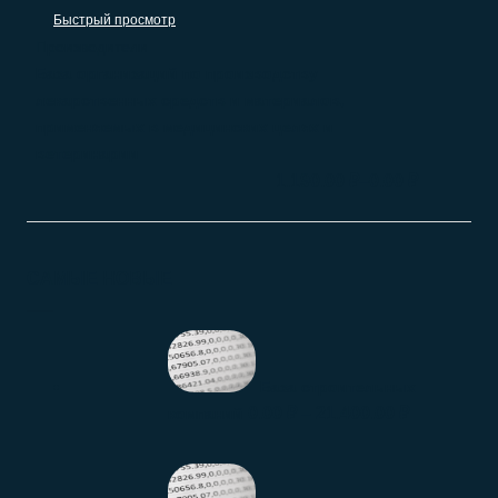
Быстрый просмотр
Производители
База организаций по производству
лекарственных средств и материалов,
применяемых в медицинских целях и
ветеринарии
–
1.190.00
₽
0.00
₽
САМЫЕ НОВЫЕ
База строительных
0.00
₽
–
21.400.00
₽
компаний