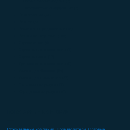
Прочие готовые изделия
(7)
Электрическое оборудование
(7)
Развлечения
(41)
Разное
(6)
Реклама и продвижение
(16)
Розничная торговля
(168)
Страхование
(4)
Строительные компании
(1)
Строительство
(77)
Транспортные компании
(0)
Услуги для бизнеса
(84)
Услуги для населения
(27)
Финансовые услуги
(17)
Юридические услуги
(10)
ПОПУЛЯРНЫЕ КАТЕГОРИИ
Строительные компании
,
Производители
,
Оптовые