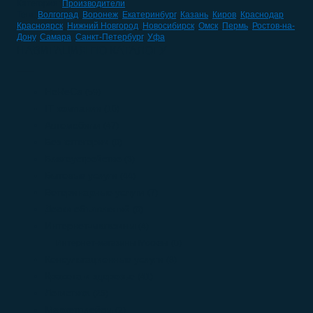
Категория:
Производители
Теги:
Волгоград
,
Воронеж
,
Екатеринбург
,
Казань
,
Киров
,
Краснодар
,
Красноярск
,
Нижний Новгород
,
Новосибирск
,
Омск
,
Пермь
,
Ростов-на-
Дону
,
Самара
,
Санкт-Петербург
,
Уфа
НАВИГАЦИЯ ПО КАТАЛОГУ
HoReCa
(59)
IT компании
(10)
Автомобили
(47)
Без категории
(0)
Благоустройство
(3)
Бытовые услуги
(44)
Ветеринарные услуги
(7)
Доски объявлений
(0)
Интернет-магазины
(4)
Интернет-магазины Москвы
(0)
Консультационные услуги
(8)
Красота и здоровье
(41)
Логистика
(25)
Маркетплейсы
(2)