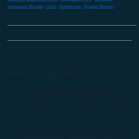
компании Москва
,
Ozon
,
Wildberries
,
Яндекс Маркет
Все базы актуальны на
август 2026
Описание
Эта база данных будет интересна:
Производители и поставщики мягкой мебели:
Компании, производящие диваны, кресла, пуфы,
банкетки, кушетки и другую мягкую мебель, являются
основными бенефициарами этой базы. Они смогут
напрямую обращаться к мебельным магазинам,
салонам и шоурумам, предлагая свою продукцию,