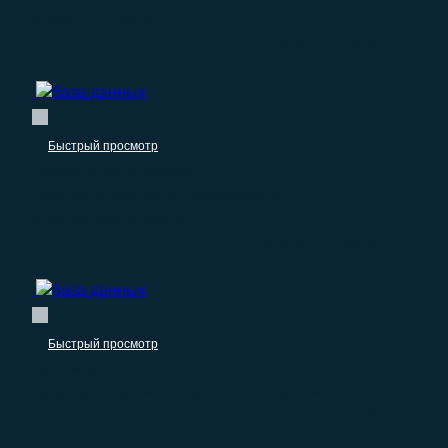
кормов для животных
–
970.00
₽
0.00
₽
Быстрый просмотр
Прочие готовые изделия
База организаций по производству
спортивных товаров
–
970.00
₽
0.00
₽
Быстрый просмотр
Производители
База организаций по производству напитков
–
1.750.00
₽
0.00
₽