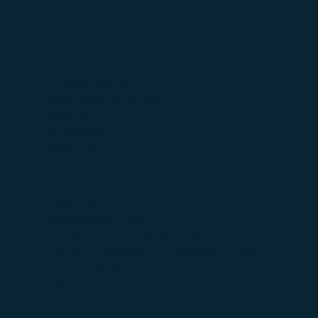
Ozon
(1)
Wildberries
(1)
Яндекс Маркет
(0)
Медицинские клиники
(5)
Стоматологии
(0)
Медицинские услуги
(36)
Наука
(2)
Недвижимость
(2)
Образование
(24)
Оптовые компании
(89)
Оптовые компании Москва
(0)
Подбор персонала
(1)
Производители
(208)
Готовые металлические изделия
(0)
Машины и оборудование, не включенные в другие
группировки
(6)
Мебель
(5)
Пищевые продукты
(9)