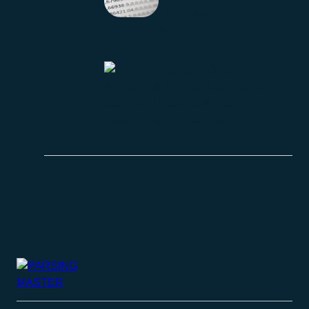
База медицинских
0.00
₽
–
3.650.00
₽
центров
База продавцов (селлеров) OZON
0.00
₽
–
9.900.00
₽