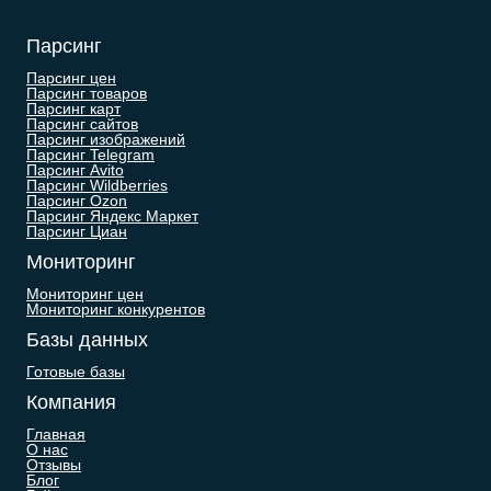
Парсинг
Парсинг цен
Парсинг товаров
Парсинг карт
Парсинг сайтов
Парсинг изображений
Парсинг Telegram
Парсинг Avito
Парсинг Wildberries
Парсинг Ozon
Парсинг Яндекс Маркет
Парсинг Циан
Мониторинг
Мониторинг цен
Мониторинг конкурентов
Базы данных
Готовые базы
Компания
Главная
О нас
Отзывы
Блог