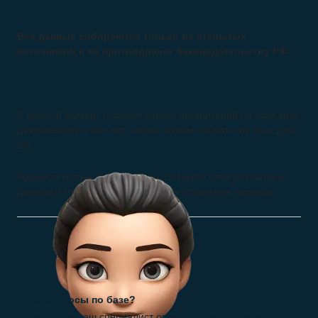
Все данные собираются только из открытых
источников и не противоречат Законодательству РФ
В данный момент готового списка организаций по этой виду
деятельности у нас нет, но мы можем собрать эту базу для
вас.
Нажмите кнопку Заказать базу. Оставьте свои контактные
данные и мы свяжемся с вами для уточнения запроса
Есть вопросы по базе?
Позвоните и наш специалист ответит на все ваши вопросы.