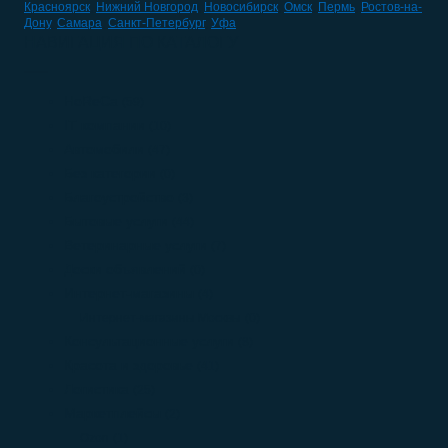
Красноярск
,
Нижний Новгород
,
Новосибирск
,
Омск
,
Пермь
,
Ростов-на-
Дону
,
Самара
,
Санкт-Петербург
,
Уфа
НАВИГАЦИЯ ПО КАТАЛОГУ
HoReCa
(59)
IT компании
(10)
Автомобили
(47)
Без категории
(0)
Благоустройство
(3)
Бытовые услуги
(44)
Ветеринарные услуги
(7)
Доски объявлений
(0)
Интернет-магазины
(4)
Интернет-магазины Москвы
(0)
Консультационные услуги
(8)
Красота и здоровье
(41)
Логистика
(25)
Маркетплейсы
(2)
Ozon
(1)