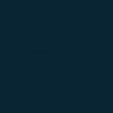
Wildberries
(1)
Яндекс Маркет
(0)
Медицинские клиники
(5)
Стоматологии
(0)
Медицинские услуги
(36)
Наука
(2)
Недвижимость
(2)
Образование
(24)
Оптовые компании
(89)
Оптовые компании Москва
(0)
Подбор персонала
(1)
Производители
(208)
Готовые металлические изделия
(0)
Машины и оборудование, не включенные в другие
группировки
(6)
Мебель
(5)
Пищевые продукты
(9)
Прочие готовые изделия
(7)
Электрическое оборудование
(7)