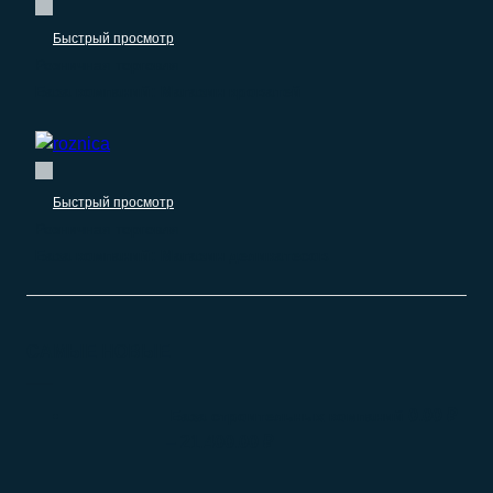
Быстрый просмотр
Розничная торговля
База компаний: Магазин кроватей
Быстрый просмотр
Розничная торговля
База компаний: Магазин деликатесов
САМЫЕ НОВЫЕ
0.00
₽
База строительных компаний
–
21.400.00
₽