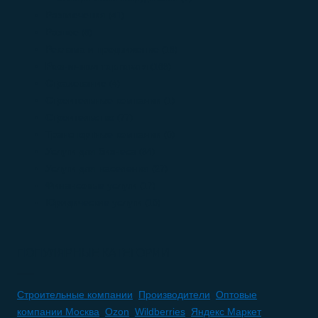
Развлечения
(41)
Разное
(6)
Реклама и продвижение
(16)
Розничная торговля
(168)
Страхование
(4)
Строительные компании
(1)
Строительство
(77)
Транспортные компании
(0)
Услуги для бизнеса
(84)
Услуги для населения
(27)
Финансовые услуги
(17)
Юридические услуги
(10)
ПОПУЛЯРНЫЕ КАТЕГОРИИ
Строительные компании
,
Производители
,
Оптовые
компании Москва
,
Ozon
,
Wildberries
,
Яндекс Маркет