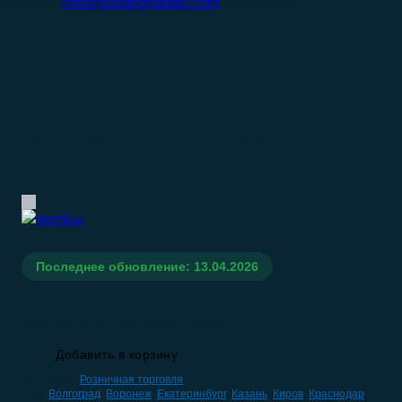
info@parsingmaster.com
КАТАЛОГ
РОЗНИЧНАЯ ТОРГОВЛЯ
БАЗА КОМПАНИЙ: КОРПУСНАЯ МЕБЕЛЬ
Последнее обновление: 13.04.2026
База компаний: Корпусная
мебель
База компаний: Корпусная мебель
Добавить в корзину
Категория:
Розничная торговля
Теги:
Волгоград
,
Воронеж
,
Екатеринбург
,
Казань
,
Киров
,
Краснодар
,