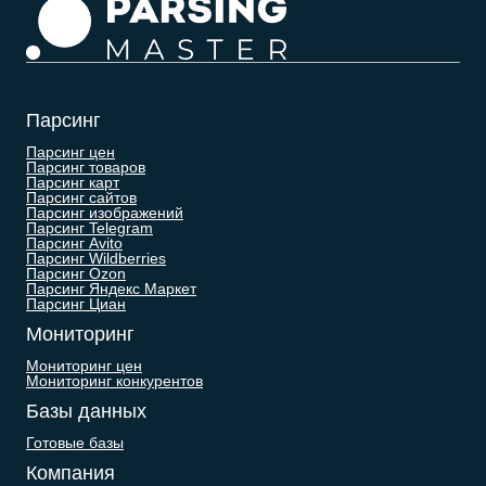
Парсинг
Парсинг цен
Парсинг товаров
Парсинг карт
Парсинг сайтов
Парсинг изображений
Парсинг Telegram
Парсинг Avito
Парсинг Wildberries
Парсинг Ozon
Парсинг Яндекс Маркет
Парсинг Циан
Мониторинг
Мониторинг цен
Мониторинг конкурентов
Базы данных
Готовые базы
Компания