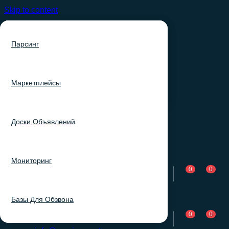
Skip to content
Клиентам
Парсинг
Компания
Материалы
Маркетплейсы
Услуги
Доски Объявлений
Каталог баз
Мониторинг
0
0
+7 (920) 909-36-72
info@parsingmaster.com
Базы Для Обзвона
0
0
+7 (920) 909-36-72