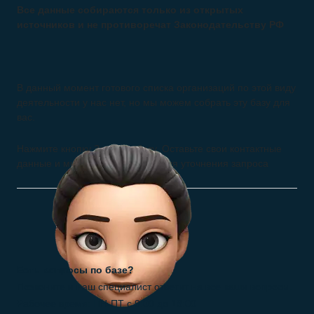
Все данные собираются только из открытых
источников и не противоречат Законодательству РФ
В данный момент готового списка организаций по этой виду
деятельности у нас нет, но мы можем собрать эту базу для
вас.
Нажмите кнопку Заказать базу. Оставьте свои контактные
данные и мы свяжемся с вами для уточнения запроса
Есть вопросы по базе?
Позвоните и наш специалист ответит на все ваши вопросы.
Рабочее время: ПН-ПТ с 9:00 до 18:00