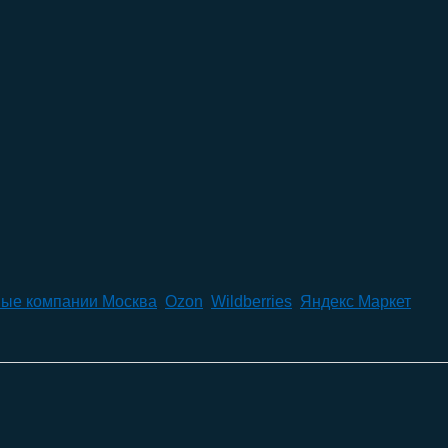
ые компании Москва
,
Ozon
,
Wildberries
,
Яндекс Маркет