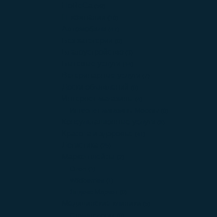
HoReCa
(59)
IT компании
(10)
Автомобили
(47)
Без категории
(0)
Благоустройство
(3)
Бытовые услуги
(44)
Ветеринарные услуги
(7)
Доски объявлений
(0)
Интернет-магазины
(4)
Интернет-магазины Москвы
(0)
Консультационные услуги
(8)
Красота и здоровье
(41)
Логистика
(25)
Маркетплейсы
(2)
Ozon
(1)
Wildberries
(1)
Яндекс Маркет
(0)
Медицинские клиники
(5)
Стоматологии
(0)