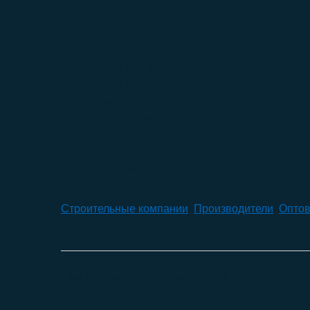
Страхование
(4)
Строительные компании
(1)
Строительство
(77)
Транспортные компании
(0)
Услуги для бизнеса
(84)
Услуги для населения
(27)
Финансовые услуги
(17)
Юридические услуги
(10)
ПОПУЛЯРНЫЕ КАТЕГОРИИ
Строительные компании
,
Производители
,
Оптов
Все базы актуальны на
август 2026