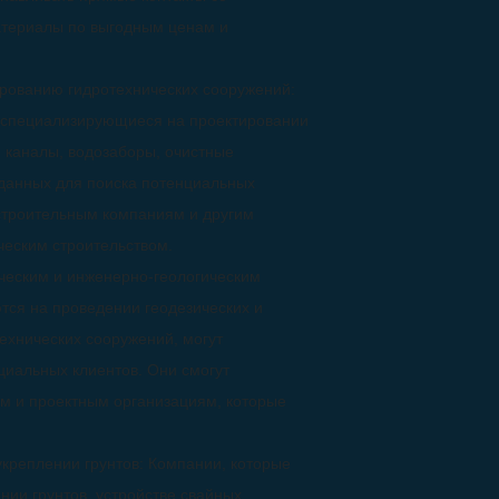
атериалы по выгодным ценам и
рованию гидротехнических сооружений:
, специализирующиеся на проектировании
 каналы, водозаборы, очистные
у данных для поиска потенциальных
и строительным компаниям и другим
ческим строительством.
ческим и инженерно-геологическим
тся на проведении геодезических и
ехнических сооружений, могут
циальных клиентов. Они смогут
ям и проектным организациям, которые
креплении грунтов: Компании, которые
нии грунтов, устройстве свайных