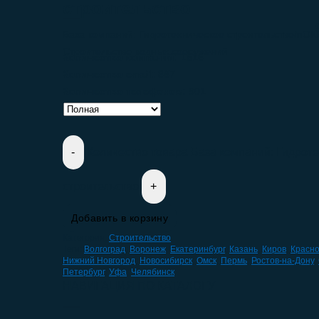
строительство
База компаний: Гидротехническое строительство/nОК
Строительство водных сооружений
Количество компаний:
1616
Количество email:
867
Количество телефонов:
901
Количество товара База компаний: Гидрот
строительство
Добавить в корзину
Категория:
Строительство
Теги:
Волгоград
,
Воронеж
,
Екатеринбург
,
Казань
,
Киров
,
Красн
Нижний Новгород
,
Новосибирск
,
Омск
,
Пермь
,
Ростов-на-Дону
,
Петербург
,
Уфа
,
Челябинск
НАВИГАЦИЯ ПО КАТАЛОГУ