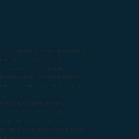
о оборудования: Компании, производящие
насосы, затворы, трубопроводы,
в этой базе данных потенциальных
ным организациям, которые занимаются
иями о поставке оборудования, а также
ту.
ериалов для гидротехнических
дством и продажей строительных
хническом строительстве (бетон,
риалы и т.д.), найдут в этой базе данных
анавливать прямые контакты со