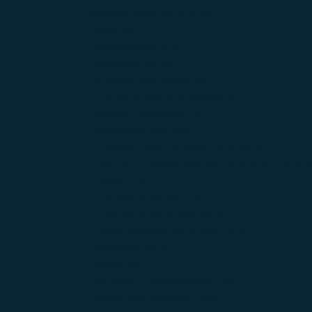
Медицинские услуги
(36)
Наука
(2)
Недвижимость
(2)
Образование
(24)
Оптовые компании
(89)
Оптовые компании Москва
(0)
Подбор персонала
(1)
Производители
(208)
Готовые металлические изделия
(0)
Машины и оборудование, не включенные в др
Мебель
(5)
Пищевые продукты
(9)
Прочие готовые изделия
(7)
Электрическое оборудование
(7)
Развлечения
(41)
Разное
(6)
Реклама и продвижение
(16)
Розничная торговля
(168)