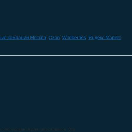
ые компании Москва
,
Ozon
,
Wildberries
,
Яндекс Маркет
и оборудования для автосервисов: Эта