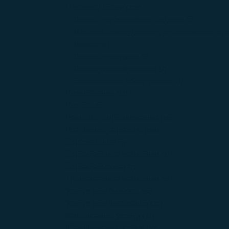
Производители
(208)
Готовые металлические изделия
(0)
Машины и оборудование, не включенные в др
Мебель
(5)
Пищевые продукты
(9)
Прочие готовые изделия
(7)
Электрическое оборудование
(7)
Развлечения
(41)
Разное
(6)
Реклама и продвижение
(16)
Розничная торговля
(168)
Страхование
(4)
Строительные компании
(1)
Строительство
(77)
Транспортные компании
(0)
Услуги для бизнеса
(84)
Услуги для населения
(27)
Финансовые услуги
(17)
Юридические услуги
(10)