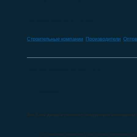
ПОПУЛЯРНЫЕ КАТЕГОРИИ
Строительные компании
,
Производители
,
Оптов
Все базы актуальны на
август 2026
Описание
Эта база данных поможет следующим компаниям:
Поставщики запчастей, расходных материалов 