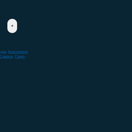
сии
одар
,
Красноярск
,
Самара
,
Санкт-