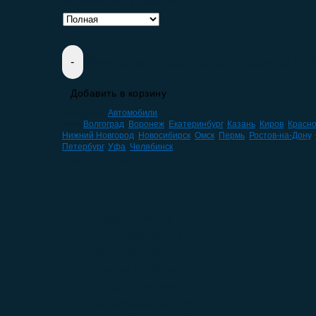
Количество телефонов:
21702
Количество товара База автосервисов Рос
Добавить в корзину
Категория:
Автомобили
Теги:
Волгоград
,
Воронеж
,
Екатеринбург
,
Казань
,
Киров
,
Красн
Нижний Новгород
,
Новосибирск
,
Омск
,
Пермь
,
Ростов-на-Дону
,
Петербург
,
Уфа
,
Челябинск
НАВИГАЦИЯ ПО КАТАЛОГУ
HoReCa
(59)
IT компании
(10)
Автомобили
(47)
Без категории
(0)
Благоустройство
(3)
Бытовые услуги
(44)
Ветеринарные услуги
(7)