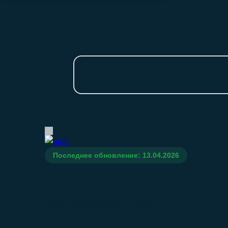
КАТАЛОГ
АВТОМОБИЛИ
БАЗА АВТОСЕР
Последнее обновление: 13.04.2026
База автосервисов России
2.
База автосервисов России/nОКВЭД 45.2 Техническое 
ремонт автотранспортных средств
Количество компаний:
116017
Количество email:
32237