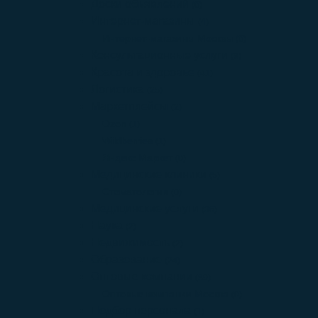
Доски объявлений
(0)
Интернет-магазины
(4)
Интернет-магазины Москвы
(0)
Консультационные услуги
(8)
Красота и здоровье
(41)
Логистика
(25)
Маркетплейсы
(2)
Ozon
(1)
Wildberries
(1)
Яндекс Маркет
(0)
Медицинские клиники
(5)
Стоматологии
(0)
Медицинские услуги
(36)
Наука
(2)
Недвижимость
(2)
Образование
(24)
Оптовые компании
(89)
Оптовые компании Москва
(0)
Подбор персонала
(1)