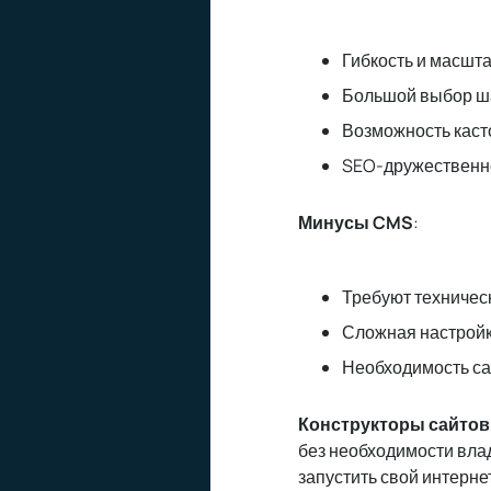
Гибкость и масшт
Большой выбор ша
Возможность каст
SEO-дружественн
Минусы CMS
:
Требуют техническ
Сложная настройк
Необходимость са
Конструкторы сайтов
без необходимости вла
запустить свой интерне