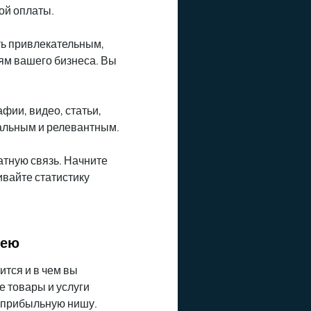
ой оплаты.
ть привлекательным,
ям вашего бизнеса. Вы
фии, видео, статьи,
альным и релевантным.
ратную связь. Начните
ивайте статистику
дею
ится и в чем вы
е товары и услуги
и прибыльную нишу.