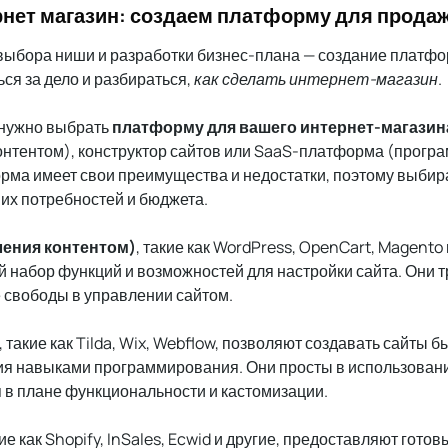
рнет магазин: создаем платформу для прода
ыбора ниши и разработки бизнес-плана — создание платфо
ься за дело и разбираться,
как сделать интернет-магазин
.
 нужно выбрать
платформу для вашего интернет-магазин
онтентом), конструктор сайтов или SaaS-платформа (прогр
рма имеет свои преимущества и недостатки, поэтому выбира
их потребностей и бюджета.
ения контентом)
, такие как WordPress, OpenCart, Magento 
 набор функций и возможностей для настройки сайта. Они т
е свободы в управлении сайтом.
, такие как Tilda, Wix, Webflow, позволяют создавать сайты бы
я навыками программирования. Они просты в использовании
 в плане функциональности и кастомизации.
кие как Shopify, InSales, Ecwid и другие, предоставляют гот