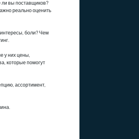
е ли вы поставщиков?
Важно реально оценить
, интересы, боли? Чем
инг.
е у них цены,
а, которые помогут
епцию, ассортимент,
.
зина.