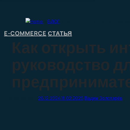
>
БЛОГ
>
Как открыть интернет-мага
E-COMMERCE
СТАТЬЯ
,
Как открыть и
руководство д
предпринимат
26.12.2024
18.02.2025
Вадим Золотарёв