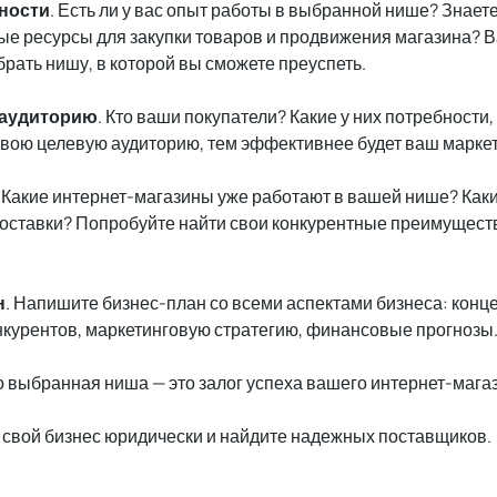
ности
. Есть ли у вас опыт работы в выбранной нише? Знает
вые ресурсы для закупки товаров и продвижения магазина? 
рать нишу, в которой вы сможете преуспеть.
 аудиторию
. Кто ваши покупатели? Какие у них потребности
свою целевую аудиторию, тем эффективнее будет ваш маркет
. Какие интернет-магазины уже работают в вашей нише? Каки
доставки? Попробуйте найти свои конкурентные преимуществ
н
. Напишите бизнес-план со всеми аспектами бизнеса: конц
нкурентов, маркетинговую стратегию, финансовые прогнозы
о выбранная ниша — это залог успеха вашего интернет-мага
свой бизнес юридически и найдите надежных поставщиков.