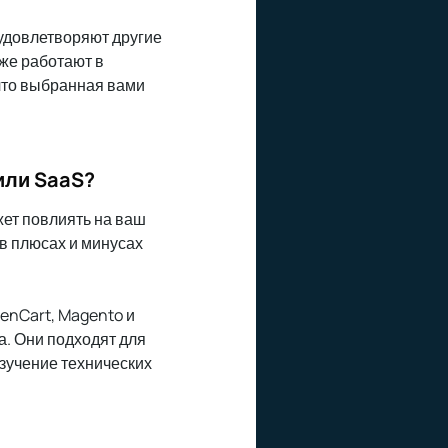
 удовлетворяют другие
уже работают в
 что выбранная вами
или SaaS?
ет повлиять на ваш
 в плюсах и минусах
enCart, Magento и
а. Они подходят для
изучение технических