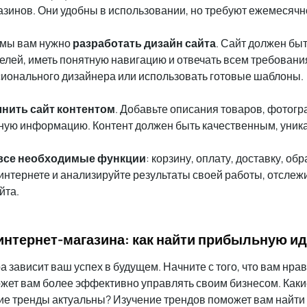
азинов. Они удобны в использовании, но требуют ежемесячн
рмы вам нужно
разработать дизайн сайта
. Сайт должен бы
елей, иметь понятную навигацию и отвечать всем требовани
ионального дизайнера или использовать готовые шаблоны.
нить сайт контентом
. Добавьте описания товаров, фотогра
зную информацию. Контент должен быть качественным, уник
 все необходимые функции
: корзину, оплату, доставку, об
 интернете и анализируйте результаты своей работы, отслеж
йта.
интернет-магазина: как найти прибыльную и
 зависит ваш успех в будущем. Начните с того, что вам нрав
ожет вам более эффективно управлять своим бизнесом. Каки
ие тренды актуальны? Изучение трендов поможет вам найт