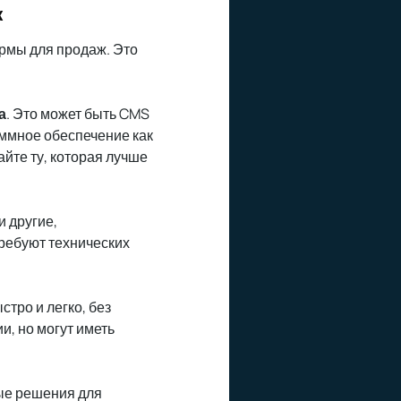
ж
рмы для продаж. Это
а
. Это может быть CMS
аммное обеспечение как
йте ту, которая лучше
и другие,
ребуют технических
стро и легко, без
, но могут иметь
овые решения для