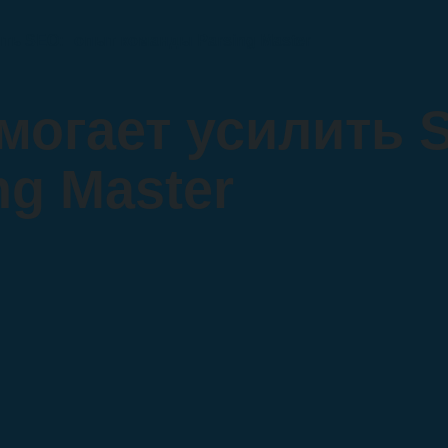
ить SEO: опыт команды Parsing Master
омогает усилить
ng Master