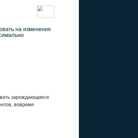
овать на изменения
ксимально
ыявить зарождающиеся
ентов, вовремя