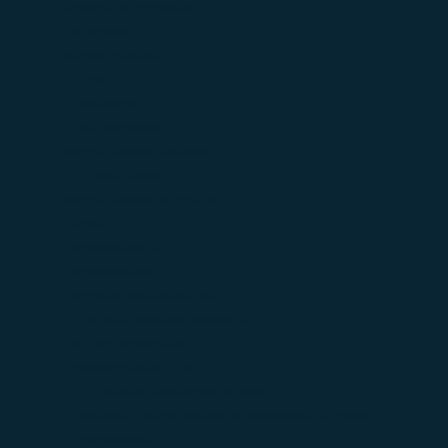
Красота и здоровье
(41)
Логистика
(25)
Маркетплейсы
(2)
Ozon
(1)
Wildberries
(1)
Яндекс Маркет
(0)
Медицинские клиники
(5)
Стоматологии
(0)
Медицинские услуги
(36)
Наука
(2)
Недвижимость
(2)
Образование
(24)
Оптовые компании
(89)
Оптовые компании Москва
(0)
Подбор персонала
(1)
Производители
(208)
Готовые металлические изделия
(0)
Машины и оборудование, не включенные в другие
группировки
(6)