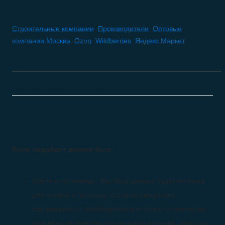
Строительные компании
,
Производители
,
Оптовые
компании Москва
,
Ozon
,
Wildberries
,
Яндекс Маркет
Все базы актуальны на
август 2026
Описание
Кому подойдет данная база:
Отели и гостиницы: Эта база данных будет полезна
для отелей и гостиниц, которые ежедневно
сталкиваются с необходимостью стирки и химчистки
большого количества текстильных изделий, таких как