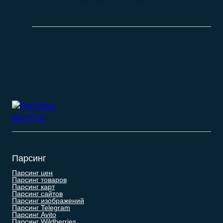
База продавцов (селлеров) OZON
0.00
₽
–
9.900.00
₽
Парсинг
Парсинг цен
Парсинг товаров
Парсинг карт
Парсинг сайтов
Парсинг изображений
Парсинг Telegram
Парсинг Avito
Парсинг Wildberries