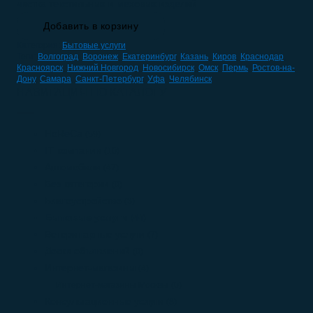
чистка текстильных и меховых изделий
Добавить в корзину
Категория:
Бытовые услуги
Теги:
Волгоград
,
Воронеж
,
Екатеринбург
,
Казань
,
Киров
,
Краснодар
,
Красноярск
,
Нижний Новгород
,
Новосибирск
,
Омск
,
Пермь
,
Ростов-на-
Дону
,
Самара
,
Санкт-Петербург
,
Уфа
,
Челябинск
НАВИГАЦИЯ ПО КАТАЛОГУ
HoReCa
(59)
IT компании
(10)
Автомобили
(47)
Без категории
(0)
Благоустройство
(3)
Бытовые услуги
(44)
Ветеринарные услуги
(7)
Доски объявлений
(0)
Интернет-магазины
(4)
Интернет-магазины Москвы
(0)
Консультационные услуги
(8)