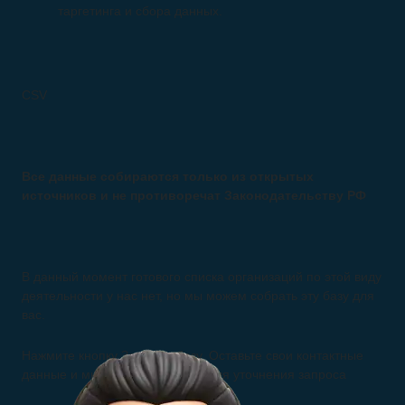
таргетинга и сбора данных.
CSV
Все данные собираются только из открытых
источников и не противоречат Законодательству РФ
В данный момент готового списка организаций по этой виду
деятельности у нас нет, но мы можем собрать эту базу для
вас.
Нажмите кнопку Заказать базу. Оставьте свои контактные
данные и мы свяжемся с вами для уточнения запроса