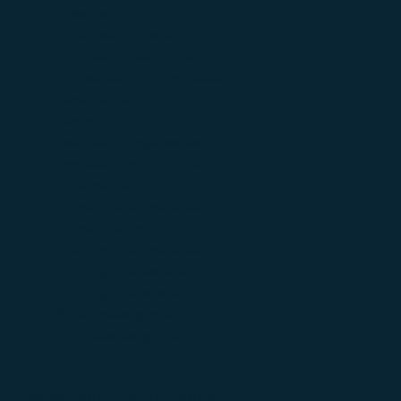
Мебель
(5)
Пищевые продукты
(9)
Прочие готовые изделия
(7)
Электрическое оборудование
(7)
Развлечения
(41)
Разное
(6)
Реклама и продвижение
(16)
Розничная торговля
(168)
Страхование
(4)
Строительные компании
(1)
Строительство
(77)
Транспортные компании
(0)
Услуги для бизнеса
(84)
Услуги для населения
(27)
Финансовые услуги
(17)
Юридические услуги
(10)
ПОПУЛЯРНЫЕ КАТЕГОРИИ