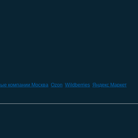
ые компании Москва
,
Ozon
,
Wildberries
,
Яндекс Маркет