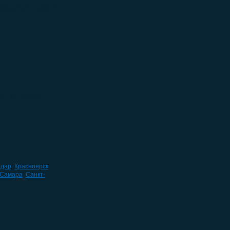
–
490.00
₽
0.00
₽
говля розничная
 магазинах
ны колбасы
одар
,
Красноярск
,
Самара
,
Санкт-