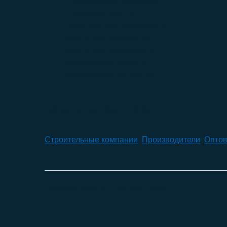
Строительные компании
(1)
Строительство
(77)
Транспортные компании
(0)
Услуги для бизнеса
(84)
Услуги для населения
(27)
Финансовые услуги
(17)
Юридические услуги
(10)
ПОПУЛЯРНЫЕ КАТЕГОРИИ
Строительные компании
,
Производители
,
Оптов
Все базы актуальны на
август 2026