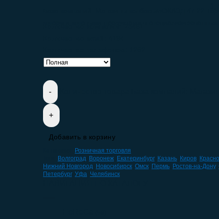
1.
База компаний: Магазины колбасы/nОКВЭД 47.22 Тор
мясом и мясными продуктами в специализированных
Количество компаний:
23461
Количество email:
4194
Количество телефонов:
1262
Количество товара База компаний: Магази
Добавить в корзину
Категория:
Розничная торговля
Теги:
Волгоград
,
Воронеж
,
Екатеринбург
,
Казань
,
Киров
,
Красн
Нижний Новгород
,
Новосибирск
,
Омск
,
Пермь
,
Ростов-на-Дону
,
Петербург
,
Уфа
,
Челябинск
НАВИГАЦИЯ ПО КАТАЛОГУ
HoReCa
(59)