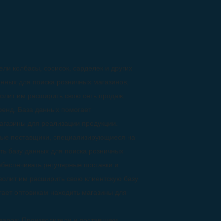
ли колбасы, сосисок, сарделек и других
анных для поиска розничных магазинов,
олит им расширить свою сеть продаж,
ренд. База данных помогает
агазины для реализации продукции.
вые поставщики, специализирующиеся на
ать базу данных для поиска розничных
обеспечивать регулярные поставки и
волит им расширить свою клиентскую базу
гает оптовикам находить магазины для
варов: Производители и поставщики