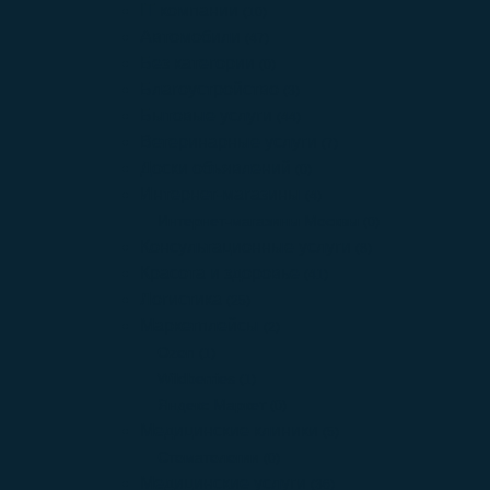
IT компании
(10)
Автомобили
(47)
Без категории
(0)
Благоустройство
(3)
Бытовые услуги
(44)
Ветеринарные услуги
(7)
Доски объявлений
(0)
Интернет-магазины
(4)
Интернет-магазины Москвы
(0)
Консультационные услуги
(8)
Красота и здоровье
(41)
Логистика
(25)
Маркетплейсы
(2)
Ozon
(1)
Wildberries
(1)
Яндекс Маркет
(0)
Медицинские клиники
(5)
Стоматологии
(0)
Медицинские услуги
(36)