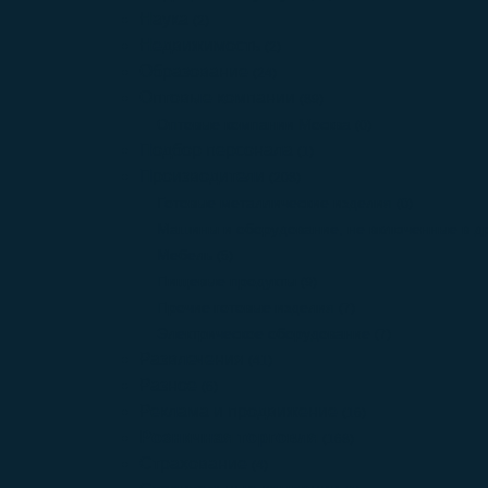
Наука
(2)
Недвижимость
(2)
Образование
(24)
Оптовые компании
(89)
Оптовые компании Москва
(0)
Подбор персонала
(1)
Производители
(208)
Готовые металлические изделия
(0)
Машины и оборудование, не включенные в др
Мебель
(5)
Пищевые продукты
(9)
Прочие готовые изделия
(7)
Электрическое оборудование
(7)
Развлечения
(41)
Разное
(6)
Реклама и продвижение
(16)
Розничная торговля
(168)
Страхование
(4)