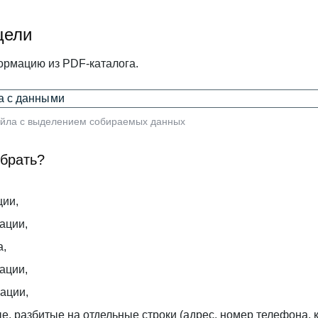
цели
рмацию из PDF-каталога.
йла c выделением собираемых данных
обрать?
ции,
ации,
а,
ации,
ации,
, разбитые на отдельные строки (адрес, номер телефона, к