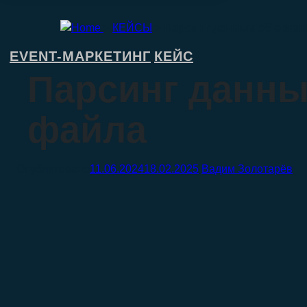
>
КЕЙСЫ
>
Парсинг данных об орган
EVENT-МАРКЕТИНГ
КЕЙС
,
Парсинг данных
файла
11.06.2024
18.02.2025
Вадим Золотарёв