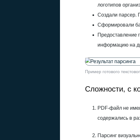
логотипов органи
Создали парсер. 
Сформировали баз
Предоставление г
информацию на два
Пример готового текстовог
Сложности, с к
PDF-файл не имел
содержались в р
Парсинг визуальн