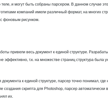
 теле, и могут быть собраны парсером. В данном случае это
готипами компаний имели различный формат, на многих ст
 с фоновым рисунком.
боты привели весь документ к единой структуре. Разрабаты
не эффективно, т.к. на множестве страниц структура была 
).
документа к единой структуре, парсер точно понимал, где 
ле создания скрипта для Photoshop, парсер автоматически 
нял их.