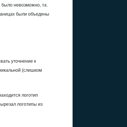
 было невозможно, т.к.
раницах были объедены
вать уточнение к
уникальной (слишком
находится логотип
вырезал логотипы из