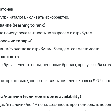
рточек
утри каталога и сливать их корректно.
ание (learning to rank)
о поиску: релевантность по запросам и атрибутам.
похожие товары”
инги/сходство по атрибутам, брендам, совместимости.
 контента
трибуты, нелепые цены, неверные бренды, пропуски обязате
и
ниторинговых данных выявлять появление новых SKU и рос
/наличия (если мониторите availability)
х “в наличии/нет” + цена/сезонность прогнозировать вероят