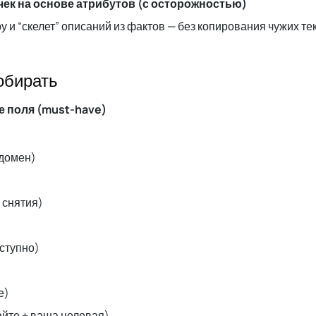
чек на основе атрибутов (с осторожностью)
у и “скелет” описаний из фактов — без копирования чужих те
обирать
е поля (must-have)
/домен)
 снятия)
оступно)
е)
сайте + ваша целевая)