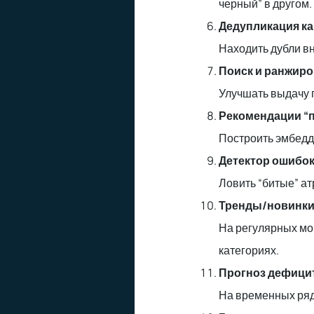
черный” в другом.
Дедупликация ка
Находить дубли вн
Поиск и ранжиров
Улучшать выдачу п
Рекомендации “
Построить эмбедд
Детектор ошибок
Ловить “битые” а
Тренды/новинк
На регулярных мо
категориях.
Прогноз дефицита
На временных ряда