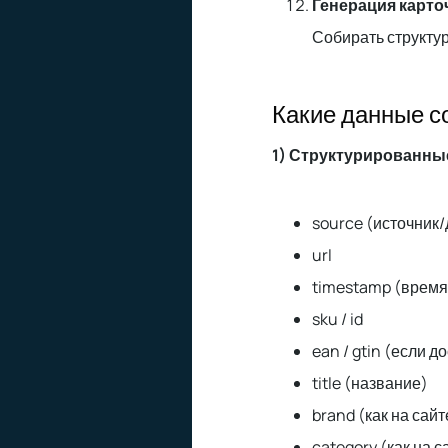
Генерация карто
Собирать структур
Какие данные с
1) Структурированны
source (источник
url
timestamp (время
sku / id
ean / gtin (если д
title (название)
brand (как на сайт
category (как на 