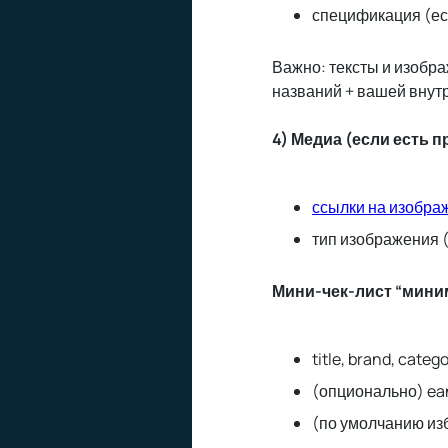
спецификация (есл
Важно: тексты и изобра
названий + вашей внутр
4) Медиа (если есть п
ссылки на изобра
тип изображения
Мини-чек-лист “мини
title, brand, catego
(опционально) ean/
(по умолчанию из