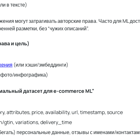
и в тексте)
жения могут затрагивать авторские права. Часто для ML дос
енней разметки, без “чужих описаний”.
рава и цель)
жения
(или хэши/эмбеддинги)
 (фото/инфографика)
мальный датасет для e-commerce ML”
ry, attributes, price, availability, url, timestamp, source
gtin, variations, delivery_time
бегать) персональные данные, отзывы с именами/контакта