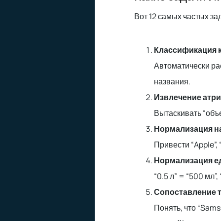
Вот 12 самых частых зад
Классификация к
Автоматически ра
названия.
Извлечение атриб
Вытаскивать “объе
Нормализация н
Привести “Apple”, 
Нормализация е
“0.5 л” = “500 мл”, 
Сопоставление т
Понять, что “Sams