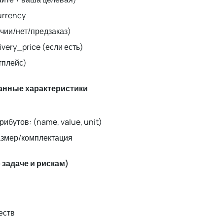
currency
личии/нет/предзаказ)
livery_price (если есть)
етплейс)
анные характеристики
рибутов: (name, value, unit)
азмер/комплектация
 задаче и рискам)
еств