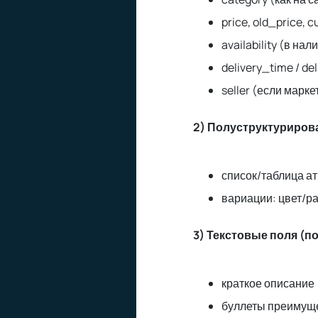
price, old_price, 
availability (в на
delivery_time / de
seller (если марк
2) Полуструктуриров
список/таблица ат
вариации: цвет/р
3) Текстовые поля (по
краткое описание
буллеты преимущ