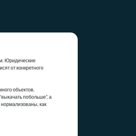
ом. Юридические
сят от конкретного
много объектов,
“выкачать побольше”, а
ак нормализованы, как