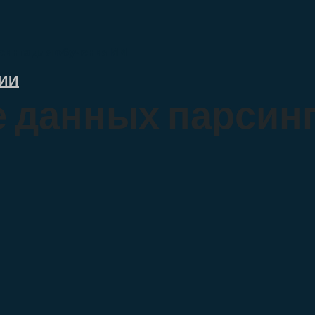
синга для обучения ИИ
ИИ
 данных парсинг