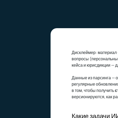
Дисклеймер: материал 
вопросы (персональные 
кейса и юрисдикции — 
Данные из парсинга — о
регулярные обновления,
в том, чтобы получить
с
версионируются, как ра
Какие задачи И