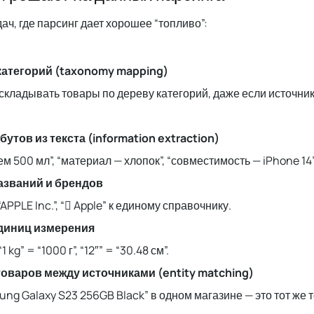
ач, где парсинг дает хорошее “топливо”:
атегорий (taxonomy mapping)
складывать товары по дереву категорий, даже если источни
утов из текста (information extraction)
м 500 мл”, “материал — хлопок”, “совместимость — iPhone 14”
азваний и брендов
“APPLE Inc.”, “ Apple” к единому справочнику.
диниц измерения
“1 kg” = “1000 г”, “12″” = “30.48 см”.
оваров между источниками (entity matching)
ung Galaxy S23 256GB Black” в одном магазине — это тот же т