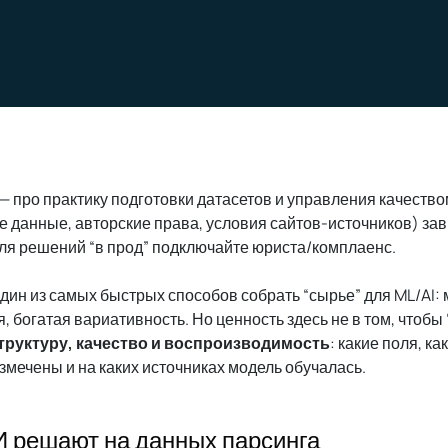
— про практику подготовки датасетов и управления качеств
данные, авторские права, условия сайтов-источников) зави
для решений “в прод” подключайте юриста/комплаенс.
дин из самых быстрых способов собрать “сырье” для ML/AI: 
 богатая вариативность. Но ценность здесь не в том, чтобы 
труктуру, качество и воспроизводимость
: какие поля, к
змечены и на каких источниках модель обучалась.
И решают на данных парсинга