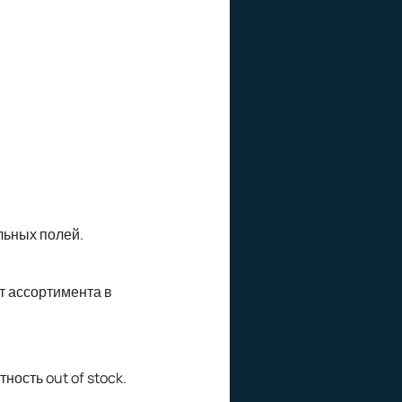
льных полей.
т ассортимента в
ность out of stock.