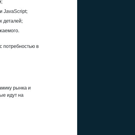
;
 JavaScript;
х деталей;
жаемого.
с потребностью в
амику рынка и
ые идут на