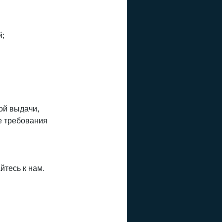
й;
ой выдачи,
е требования
йтесь к нам.