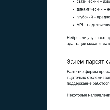
статический – из
динамический – н
глубокий – предп
API – подключени
Нейросети улучшают пр
адаптации механизма 
Зачем парсят с
Развитие фирмы происх
тщательно отслеживает
поддержание работосп
Некоторые направлени