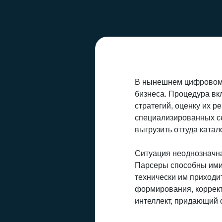
В нынешнем цифровом 
бизнеса. Процедура вк
стратегий, оценку их р
специализированных се
выгрузить оттуда катало
Ситуация неоднозначна
Парсеры способны имит
технически им приходи
формирования, коррект
интеллект, придающий с