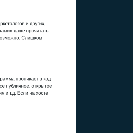
кетологов и других,
ками» даже прочитать
евозможно. Слишком
рамма проникает в код
се публичное, открытое
 и т.д. Если на хосте